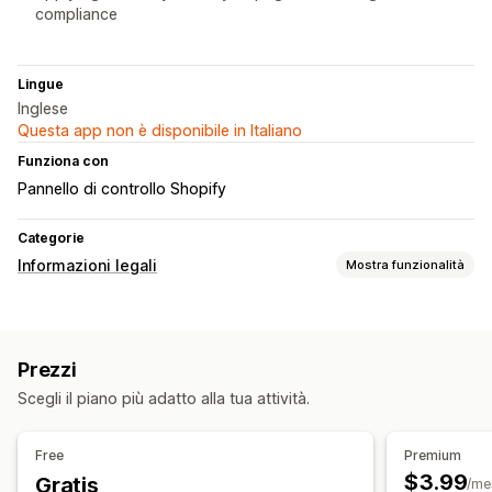
compliance
Lingue
Inglese
Questa app non è disponibile in Italiano
Funziona con
Pannello di controllo Shopify
Categorie
Informazioni legali
Mostra funzionalità
Conformità
Verifica dell’età
Avvisi sui prodotti
Prezzi
Personalizzazione
Scegli il piano più adatto alla tua attività.
Caselle di spunta
Pop-up
Free
Premium
$3.99
Gratis
/me