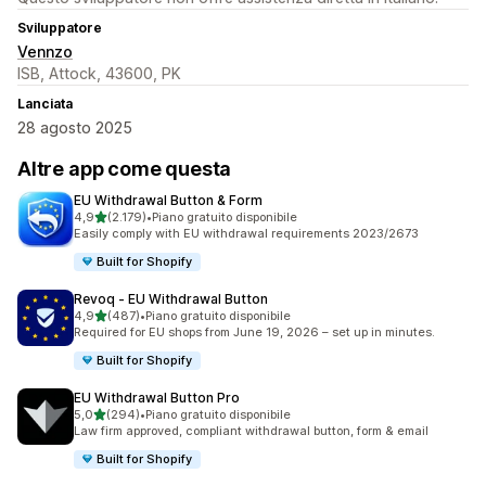
Sviluppatore
Vennzo
ISB, Attock, 43600, PK
Lanciata
28 agosto 2025
Altre app come questa
EU Withdrawal Button & Form
stelle su 5
4,9
(2.179)
•
Piano gratuito disponibile
2179 recensioni totali
Easily comply with EU withdrawal requirements 2023/2673
Built for Shopify
Revoq ‑ EU Withdrawal Button
stelle su 5
4,9
(487)
•
Piano gratuito disponibile
487 recensioni totali
Required for EU shops from June 19, 2026 – set up in minutes.
Built for Shopify
EU Withdrawal Button Pro
stelle su 5
5,0
(294)
•
Piano gratuito disponibile
294 recensioni totali
Law firm approved, compliant withdrawal button, form & email
Built for Shopify