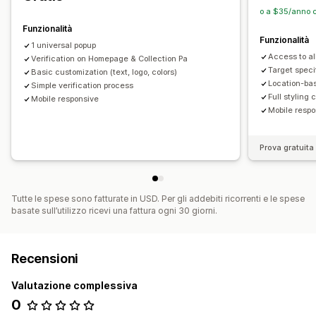
o a $35/anno c
Funzionalità
Funzionalità
1 universal popup
Access to al
Verification on Homepage & Collection Pa
Target speci
Basic customization (text, logo, colors)
Location-bas
Simple verification process
Full styling
Mobile responsive
Mobile resp
Prova gratuita 
Tutte le spese sono fatturate in USD. Per gli addebiti ricorrenti e le spese
basate sull’utilizzo ricevi una fattura ogni 30 giorni.
Recensioni
Valutazione complessiva
0