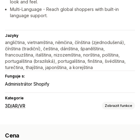
look and feel.
Multi-Language - Reach global shoppers with built-in
language support.
Jazyky
angličtina, vietnamština, němčina, čínština (zjednodušená),
čínština (tradiční), čeština, dánština, španělština,
francouzština, italština, nizozemština, norština, polština,
portugalština (brazilská), portugalština, finština, švédština,
turečtina, thajština, japonština, a korejština
Funguje s:
Administrátor Shopify
Kategorie
3D/AR/VR
Zobrazit funkce
Vizualizace
Virtuální realita
Virtuální vyzkoušení
Cena
Využívající umělou inteligenci