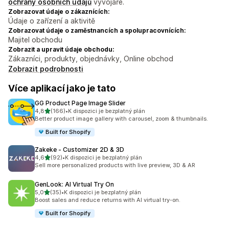
ochrany osobních údajů
vývojáře.
Zobrazovat údaje o zákaznících:
Údaje o zařízení a aktivitě
Zobrazovat údaje o zaměstnancích a spolupracovnících:
Majitel obchodu
Zobrazit a upravit údaje obchodu:
Zákazníci, produkty, objednávky, Online obchod
Zobrazit podrobnosti
Více aplikací jako je tato
GG Product Page Image Slider
z 5 hvězd
4,8
(166)
•
K dispozici je bezplatný plán
Celkový počet recenzí: 166
Better product image gallery with carousel, zoom & thumbnails.
Built for Shopify
Zakeke ‑ Customizer 2D & 3D
z 5 hvězd
4,6
(92)
•
K dispozici je bezplatný plán
Celkový počet recenzí: 92
Sell more personalized products with live preview, 3D & AR
GenLook: AI Virtual Try On
z 5 hvězd
5,0
(35)
•
K dispozici je bezplatný plán
Celkový počet recenzí: 35
Boost sales and reduce returns with AI virtual try-on.
Built for Shopify