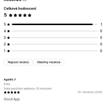
Celkové hodnocení
5
5
1
4
0
3
0
2
0
1
0
Napsat recenzi
Všechny recenze
Age90
Indie
Doba používání aplikace: 25 minutami
25. červenec 2026
Good App