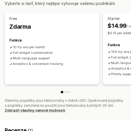
Vyberte si tarif, který nejlépe vyhovuje vašemu podnikání.
Přizpůsobení
Varianty
Vlastní produkty
Text
Obrázky
Barva
Textury
Free
Starter
Nahrání souboru
Vlastní prosazování značky
$14.99
Zdarma
/ 
$0.15 per addit
Funkce
Funkce
10 try-ons per month
100 try-ons 
Full widget customization
Full widget 
Multi-language support
Multi-langu
Analytics & conversion tracking
Analytics & 
Priority supp
Všechny poplatky jsou fakturovány v měně USD. Opakované poplatky
a poplatky založené na použití jsou fakturovány každých 30 dní.
Zobrazit všechny cenové možnosti
Recenze
(1)