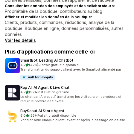
Données sensibles, données de l’appareil et de l’activité
Consulter les données des employés et des collaborateurs:
Propriétaire de la boutique, contributeurs au blog
Afficher et modifier les données de la boutique:
Clients, produits, commandes, réductions, analyse de la
boutique, Boutique en ligne, données personnalisées, autres
données
Voir les détails
Plus d’applications comme celle-ci
SmartBot: Leading AI Chatbot
étoile(s) sur 5
4,7
(428)
•
Forfait gratuit disponible
428 avis au total
Transformation du support client avec le Smartbot alimenté par
Built for Shopify
Rep AI: AI Agent & Live Chat
étoile(s) sur 5
4,7
(92)
•
Installation gratuite
92 avis au total
Le chat par IA proactif transforme les visiteurs en acheteurs et
réduit le nombre de tickets
BuyScout AI Store Agent
étoile(s) sur 5
5,0
(23)
•
Forfait gratuit disponible
23 avis au total
Vend et aide chaque client, avant et après le passage en caisse.