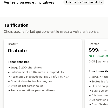
Messagerie en temps réel
Ventes croisées et incitatives
Afficher les fonctionnalités
Agent conversationnel (chatbot) exploitant l’IA
Personnalisation
Chat en direct
Chat par e-mail
Assistance vocale
Panier vente incitative
Paiement vente incitative
Médias sociaux
Importations de fichiers
Multilingue
Tarification
Page de produit vente incitative
Traduction en temps réel
Notifications push
Rappel
Choisissez le forfait qui convient le mieux à votre entreprise.
Pages de remerciement vente incitative
Suivi du comportement
Analyse des agents
Compléments en un clic
Pop-ups
CSS personnalisées
Informations sur le client
Gratuit
Starter
HTML personnalisé
Devises multiples
Multilingue
Réponses automatisées
$99
Gratuite
/ mois
Règles personnalisées
Récupération de panier
ou $990/an et
Offres et recommandations
Vérification du paiement à la livraison
Réductions
FAQ
0,05 $ par ch
Fonctionnalités
Cadeaux
Expédition gratuite
Compléments au produit
Salutations
Recommandations de produits
Jusqu’à 200 chats/mois
Fonctionnalit
Recommandations de produits
Entraînement de l’IA sur tous les produits
Réponses rapides
Demandes de vérification
Assistance propulsée par l’IA 24 h/24 et 7 j/7
Jusqu’à 1 0
Produits fréquemment achetés ensemble
Lots
Alertes d’expédition
Mises à jour des commandes
Chat IA dans toutes les langues
Toutes les fo
Réductions en fonction de la quantité
Vente croisée
Vente incitative
Transcription d’envoi
Style de bot personnalisé
Flux de bot 
Recommandations personnalisées
Suivi des c
Réductions échelonnées
Personnalisation
Déclencheur
Recommandations basées sur l’IA
Génération 
Couleur et police
Emojis et vignettes
Fenêtre de chat
Mise à niveau de l’abonnement
Contrôle des
Heures d’ouverture
Message d’accueil
Boutons du chat