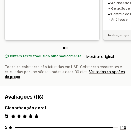
Acionadores
Recomendações de IA
Fazer upgrade de assinatura
Geração de 
Personalização
Controle de 
Análises
Cor e fonte
Emojis e adesivos
Janela de chat
Análises e i
Testes A/B
Taxas de cliques
Taxas de conversão
Horário comercial
Mensagens de boas-vindas
Desempenho da recomendação
Sugestões de otimização
Botões de chat
Marcação com tag
Atribuição de chat
Avaliação grat
Desempenho do funil
Flows de chat
Avatar do agente
Contém texto traduzido automaticamente
Mostrar original
Todas as cobranças são faturadas em USD. Cobranças recorrentes e
calculadas por uso são faturadas a cada 30 dias.
Ver todas as opções
de preço
Avaliações
(118)
Classificação geral
5
5
116