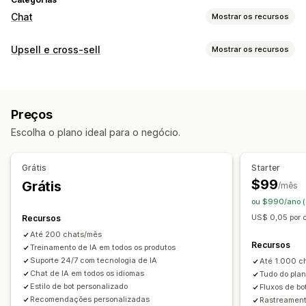
Chat
Mostrar os recursos
Mensagens em tempo real
Upsell e cross-sell
Mostrar os recursos
Chatbots de IA
Chat em tempo real
Conversa por e-mail
Personalização
Suporte para voz
Redes sociais
Upload de arquivo
Upsell de carrinho
Upsell de checkout
Em vários idiomas
Tradução em tempo real
Preços
Upsell na página do produto
Notificações push
Retorno de chamada
Escolha o plano ideal para o negócio.
Página de agradecimento de upsell
Rastreamento de comportamento
Análise do agente
Complementos com um clique
Pop-ups
Insights sobre os clientes
Grátis
Starter
CSS personalizado
HTML personalizado
Respostas automatizadas
$99
Grátis
/mês
Em várias moedas
Em vários idiomas
Recuperação de carrinho
ou $990/ano (
Regras personalizadas
Verificação de pagamento em dinheiro na entrega
US$ 0,05 por 
Recursos
Ofertas e recomendações
Descontos
Perguntas frequentes
Saudações
Até 200 chats/mês
Recursos
Brindes
Treinamento de IA em todos os produtos
Frete grátis
Complementos de produto
Recomendações de produtos
Respostas rápidas
Suporte 24/7 com tecnologia de IA
Até 1.000 c
Recomendações de produtos
Solicitações de avaliação
Alertas de frete
Chat de IA em todos os idiomas
Tudo do plan
Produtos frequentemente comprados juntos
Pacotes
Atualizações de pedidos
Cross-sell
Upsell
Estilo de bot personalizado
Fluxos de bo
Recomendações personalizadas
Rastreament
Descontos por volume
Descontos por níveis
Enviar transcrição