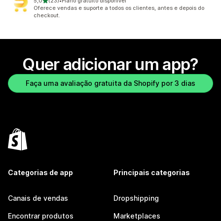
de 5 estrelas
5,0
(23)
•
Plano gratuito disponível
23 avaliações ao todo
Oferece vendas e suporte a todos os clientes, antes e depois do
checkout.
Quer adicionar um app?
Faça uma avaliação gratuita da Shopify por 3 dias
Categorias de app
Principais categorias
Canais de vendas
Dropshipping
Encontrar produtos
Marketplaces