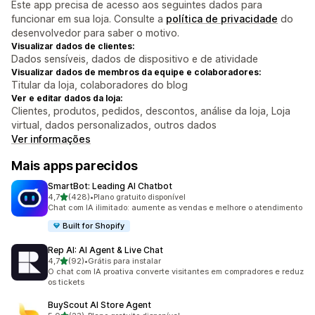
Este app precisa de acesso aos seguintes dados para
funcionar em sua loja. Consulte a
política de privacidade
do
desenvolvedor para saber o motivo.
Visualizar dados de clientes:
Dados sensíveis, dados de dispositivo e de atividade
Visualizar dados de membros da equipe e colaboradores:
Titular da loja, colaboradores do blog
Ver e editar dados da loja:
Clientes, produtos, pedidos, descontos, análise da loja, Loja
virtual, dados personalizados, outros dados
Ver informações
Mais apps parecidos
SmartBot: Leading AI Chatbot
de 5 estrelas
4,7
(428)
•
Plano gratuito disponível
428 avaliações ao todo
Chat com IA ilimitado: aumente as vendas e melhore o atendimento
Built for Shopify
Rep AI: AI Agent & Live Chat
de 5 estrelas
4,7
(92)
•
Grátis para instalar
92 avaliações ao todo
O chat com IA proativa converte visitantes em compradores e reduz
os tickets
BuyScout AI Store Agent