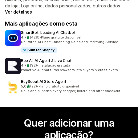
da loja, Loja online, dados personalizados, outros dados
Ver detalhes
Mais aplicações como esta
SmartBot: Leading AI Chatbot
de 5 estrelas
4,7
(429)
•
Plano gratuito disponível
429 total de avaliações
Unlimited AI Chat: Enhancing Sales and Improving Service
Built for Shopify
Rep AI: AI Agent & Live Chat
de 5 estrelas
4,7
(92)
•
Instalação gratuita
92 total de avaliações
Proactive AI chat turns browsers into buyers & cuts tickets
BuyScout AI Store Agent
de 5 estrelas
5,0
(22)
•
Plano gratuito disponível
22 total de avaliações
Sells and supports every shopper, before and after checkout.
Quer adicionar uma
aplicação?