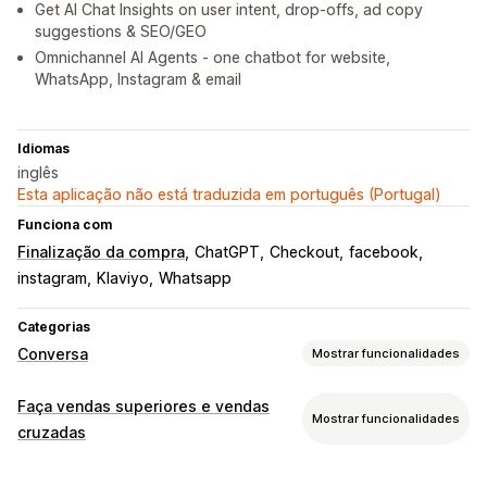
Get AI Chat Insights on user intent, drop-offs, ad copy
suggestions & SEO/GEO
Omnichannel AI Agents - one chatbot for website,
WhatsApp, Instagram & email
Idiomas
inglês
Esta aplicação não está traduzida em português (Portugal)
Funciona com
Finalização da compra
ChatGPT
Checkout
facebook
instagram
Klaviyo
Whatsapp
Categorias
Conversa
Mostrar funcionalidades
Mensagens em tempo real
Faça vendas superiores e vendas
Mostrar funcionalidades
Bots de conversação com IA
Chat em tempo real
cruzadas
Conversa por e-mail
Assistência por voz
Redes sociais
Personalização