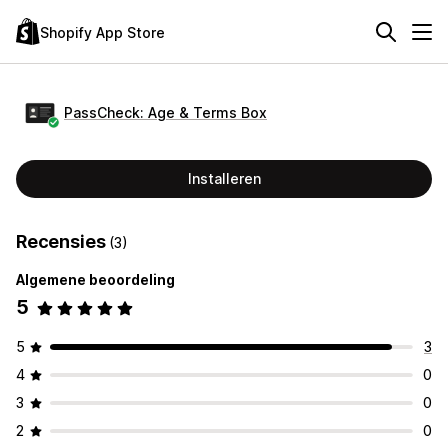
Shopify App Store
PassCheck: Age & Terms Box
Installeren
Recensies
(3)
Algemene beoordeling
5
5
3
4
0
3
0
2
0