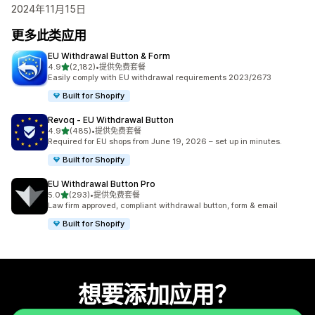
2024年11月15日
更多此类应用
EU Withdrawal Button & Form
星（满分 5 星）
4.9
(2,182)
•
提供免费套餐
总共 2182 条评论
Easily comply with EU withdrawal requirements 2023/2673
Built for Shopify
Revoq ‑ EU Withdrawal Button
星（满分 5 星）
4.9
(485)
•
提供免费套餐
总共 485 条评论
Required for EU shops from June 19, 2026 – set up in minutes.
Built for Shopify
EU Withdrawal Button Pro
星（满分 5 星）
5.0
(293)
•
提供免费套餐
总共 293 条评论
Law firm approved, compliant withdrawal button, form & email
Built for Shopify
想要添加应用？