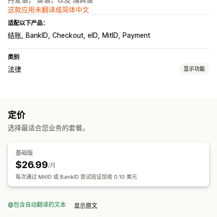
这款应用未翻译成简体中文
适配以下产品：
结账
BankID
Checkout
eID
MitID
Payment
类别
法律
显示功能
合规
年龄验证
定价
自定义
选择最适合您业务的套餐。
页面限制
基础版
$26.99
/月
每次通过 MitID 或 BankID 尝试验证加收 0.10 美元
包含自动翻译的文本
显示原文