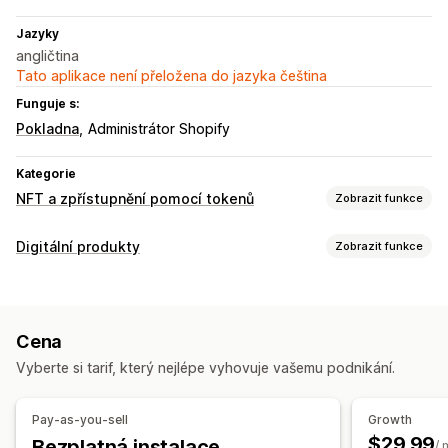
Jazyky
angličtina
Tato aplikace není přeložena do jazyka čeština
Funguje s:
Pokladna
Administrátor Shopify
Kategorie
NFT a zpřístupnění pomocí tokenů
Zobrazit funkce
Nastavení NFT
Digitální produkty
Zobrazit funkce
Vytváření
Importování
Vlastní smlouvy
Certifikáty
Typy produktů
Chránění a přístup
Digitální umění
Seznam povolených
Ochrana POS tokeny
Cena
Správa stahování
Chráněné produkty
Slevy
Vyberte si tarif, který nejlépe vyhovuje vašemu podnikání.
Vlastní odkazy
Podpora tokenů
Zabezpečení souborů
Pay-as-you-sell
Growth
Vlastní pravidla
Nezastupitelné tokeny (NFT) třetích stran
$29.99
Bezplatná instalace
Hostování souborů
/ 