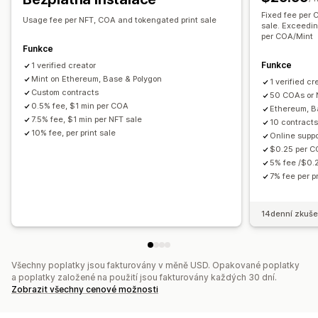
Fixed fee per 
Usage fee per NFT, COA and tokengated print sale
sale. Exceedi
per COA/Mint
Funkce
Funkce
1 verified creator
Mint on Ethereum, Base & Polygon
1 verified cr
Custom contracts
50 COAs or 
0.5% fee, $1 min per COA
Ethereum, B
7.5% fee, $1 min per NFT sale
10 contracts
10% fee, per print sale
Online suppo
$0.25 per 
5% fee /$0.
7% fee per pr
14denní zkuše
Všechny poplatky jsou fakturovány v měně USD. Opakované poplatky
a poplatky založené na použití jsou fakturovány každých 30 dní.
Zobrazit všechny cenové možnosti