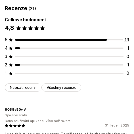
Recenze
(21)
Celkové hodnocení
4,8
5
19
4
1
3
0
2
1
1
0
Napsat recenzi
Všechny recenze
8088y80y
Spojené státy
Doba používání aplikace: Více než rokem
31. leden 2025