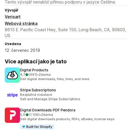
Tento vývojář nenabízí přímou podporu v jazyce Čeština.
Vývojář
Verisart
Webová stránka
6615 E. Pacific Coast Hwy, Suite 150, Long Beach, CA, 90803,
US
Uvedena
12. červenec 2019
Více aplikací jako je tato
Digital Products
z 5 hvězd
4,7
(991)
•
Zdarma
Celkový počet recenzí: 991
Sell digital downloads, files, links, and more.
Stripe Subscriptions
Bezplatná instalace
Sell and Manage Stripe Subscriptions
Digital Downloads PDF Pendora
z 5 hvězd
5,0
(1 136)
•
Zdarma
Celkový počet recenzí: 1136
Sell digital downloads products, PDFs, eBooks, license keys
Built for Shopify