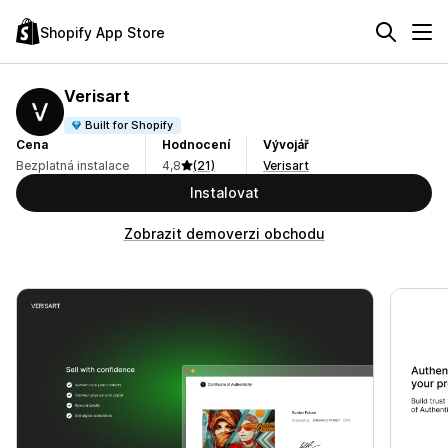
Shopify App Store
Verisart
Built for Shopify
Cena
Hodnocení
Vývojář
Bezplatná instalace
4,8
(21)
Verisart
Instalovat
Zobrazit demoverzi obchodu