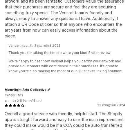
artwork and it’s been fantastic. Customers value the assurance
that their purchases are secure and feel they are acquiring
something truly special. The Verisart team is friendly and
always ready to answer any questions I have. Additionally, I
attach a QR Code sticker so that anyone who encounters the
art years from now can easily access information about the
piece.
Verisart ตอบแล้ว 3 กุมภาพันธ์ 2025
Thank you for taking the time to write your kind 5-star review!
We're happy to hear how Verisart helps you certify your artwork and
provide customers with confidence in their purchases. It’s great to
know you’re also making the most of our QR sticker linking solution!
Moonlight Arts Collective
สหรัฐอเมริกา
มากกว่า 2 ปี ในการใช้แอป
22 กรกฎาคม 2024
Overall a good service with friendly, helpful staff. The Shopify
app is straight forward and easy to use; the main improvement
they could make would be if a COA could be auto transferred