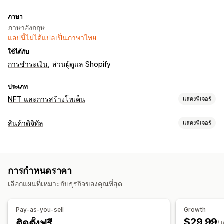
ภาษา
ภาษาอังกฤษ
แอปนี้ไม่ได้แปลเป็นภาษาไทย
ใช้ได้กับ
การชำระเงิน
ส่วนผู้ดูแล Shopify
ประเภท
NFT และการสร้างโทเค็น
แสดงฟีเจอร์
การตั้งค่า NFT
สินค้าดิจิทัล
แสดงฟีเจอร์
การมินต์
การนำเข้า
สัญญาที่กำหนดเอง
ใบรับรอง
ประเภทสินค้า
การกำหนดและการเข้าถึง
ศิลปะดิจิทัล
รายการที่อนุญาต
การสร้างโทเค็น POS
สินค้าที่กำหนด
ส่วนลด
การกำหนดราคา
การจัดการการดาวน์โหลด
เลือกแผนที่เหมาะกับธุรกิจของคุณที่สุด
ความช่วยเหลือเกี่ยวกับโทเค็น
ลิงก์ที่กำหนดเอง
กฎที่กำหนดเอง
NFT ภายนอก
ความปลอดภัยของไฟล์
Pay-as-you-sell
Growth
$29.99
ติดตั้งฟรี
การโฮสต์ไฟล์
/ 