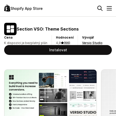
Shopify App Store
Section VSO: Theme Sections
Cena
Hodnocení
Vývojář
K dispozici je bezplatný plán
4,9
(66)
Versio Studio
Instalovat