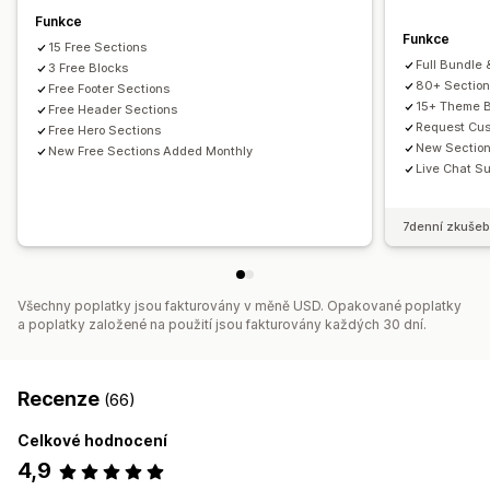
Funkce
Funkce
15 Free Sections
Full Bundle 
3 Free Blocks
80+ Sectio
Free Footer Sections
15+ Theme B
Free Header Sections
Request Cus
Free Hero Sections
New Sectio
New Free Sections Added Monthly
Live Chat Su
7denní zkušeb
Všechny poplatky jsou fakturovány v měně USD. Opakované poplatky
a poplatky založené na použití jsou fakturovány každých 30 dní.
Recenze
(66)
Celkové hodnocení
4,9