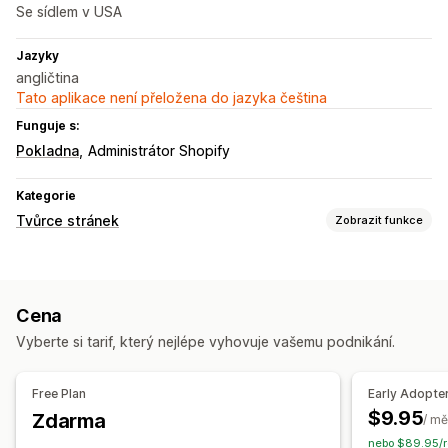
Se sídlem v USA
Jazyky
angličtina
Tato aplikace není přeložena do jazyka čeština
Funguje s:
Pokladna
Administrátor Shopify
Kategorie
Tvůrce stránek
Zobrazit funkce
Typy stránek
Vstupní stránky
Domovské stránky
Stránky produktů
Cena
Stránky O nás
Sekce motivů
Vyberte si tarif, který nejlépe vyhovuje vašemu podnikání.
Free Plan
Early Adopte
$9.95
Zdarma
/ mě
nebo $89.95/r