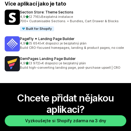
Více aplikací jako je tato
Section Store: Theme Sections
z 5 hvězd
4,9
(2 716)
•
Bezplatná instalace
Celkový počet recenzí: 2716
700+ Customisable Sections. + Bundles, Cart Drawer & Blocks
Built for Shopify
PageFly ✦ Landing Page Builder
z 5 hvězd
4,9
(5 654)
•
K dispozici je bezplatný plán
Celkový počet recenzí: 5654
Build CRO-focused homepages, landing & product pages, no code
GemPages Landing Page Builder
z 5 hvězd
4,9
(3 972)
•
K dispozici je bezplatný plán
Celkový počet recenzí: 3972
Build high-converting landing page, post-purchase upsell | CRO
Chcete přidat nějakou
aplikaci?
Vyzkoušejte si Shopify zdarma na 3 dny