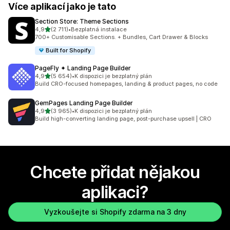
Více aplikací jako je tato
Section Store: Theme Sections
z 5 hvězd
4,9
(2 711)
•
Bezplatná instalace
Celkový počet recenzí: 2711
700+ Customisable Sections. + Bundles, Cart Drawer & Blocks
Built for Shopify
PageFly ✦ Landing Page Builder
z 5 hvězd
4,9
(5 654)
•
K dispozici je bezplatný plán
Celkový počet recenzí: 5654
Build CRO-focused homepages, landing & product pages, no code
GemPages Landing Page Builder
z 5 hvězd
4,9
(3 965)
•
K dispozici je bezplatný plán
Celkový počet recenzí: 3965
Build high-converting landing page, post-purchase upsell | CRO
Chcete přidat nějakou
aplikaci?
Vyzkoušejte si Shopify zdarma na 3 dny