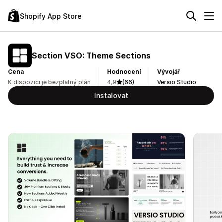
Shopify App Store
Section VSO: Theme Sections
Cena
Hodnocení
Vývojář
K dispozici je bezplatný plán
4,9
(66)
Versio Studio
Instalovat