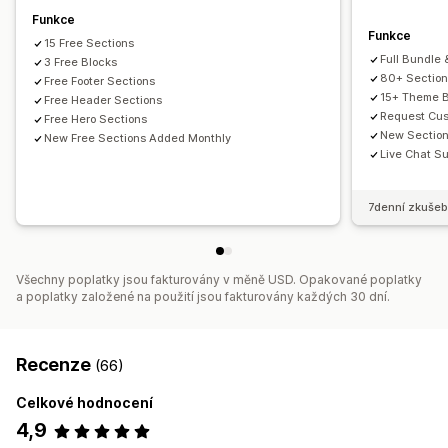
Funkce
Funkce
15 Free Sections
Full Bundle 
3 Free Blocks
80+ Sectio
Free Footer Sections
15+ Theme B
Free Header Sections
Request Cus
Free Hero Sections
New Sectio
New Free Sections Added Monthly
Live Chat Su
7denní zkušeb
Všechny poplatky jsou fakturovány v měně USD. Opakované poplatky
a poplatky založené na použití jsou fakturovány každých 30 dní.
Recenze
(66)
Celkové hodnocení
4,9