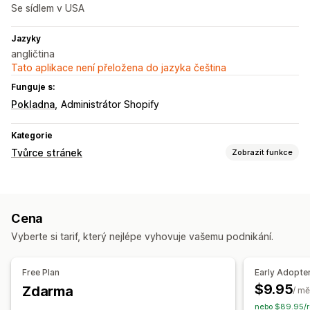
Se sídlem v USA
Jazyky
angličtina
Tato aplikace není přeložena do jazyka čeština
Funguje s:
Pokladna
Administrátor Shopify
Kategorie
Tvůrce stránek
Zobrazit funkce
Typy stránek
Vstupní stránky
Domovské stránky
Stránky produktů
Cena
Stránky O nás
Sekce motivů
Vyberte si tarif, který nejlépe vyhovuje vašemu podnikání.
Free Plan
Early Adopte
$9.95
Zdarma
/ mě
nebo $89.95/r