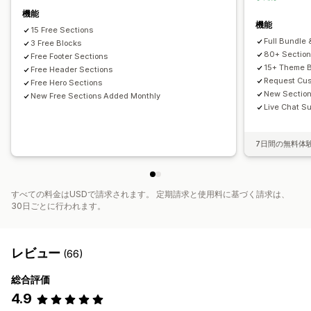
機能
機能
15 Free Sections
Full Bundle 
3 Free Blocks
80+ Sectio
Free Footer Sections
15+ Theme B
Free Header Sections
Request Cus
Free Hero Sections
New Sectio
New Free Sections Added Monthly
Live Chat Su
7日間の無料体
すべての料金はUSDで請求されます。 定期請求と使用料に基づく請求は、
30日ごとに行われます。
レビュー
(66)
総合評価
4.9