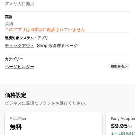
アメリカに拠点
言語
英語
このアプリは日本語に翻訳されていません
連携対象システム・アプリ
チェックアウト
Shopify管理者ページ
カテゴリー
ページビルダー
機能を表示
ページの種類
ランディングページ
ホームページ
商品ページ
価格設定
About us (会社概要) ページ
テーマセクション
ビジネスに最適なプランをお選びください。
Free Plan
Early Adopte
$9.95
無料
/月
または$89.95