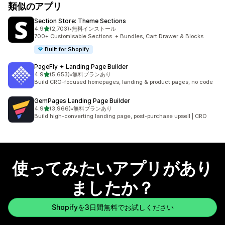
類似のアプリ
Section Store: Theme Sections
5つ星中
4.9
(2,703)
•
無料インストール
合計レビュー数：2703件
700+ Customisable Sections. + Bundles, Cart Drawer & Blocks
Built for Shopify
PageFly ✦ Landing Page Builder
5つ星中
4.9
(5,653)
•
無料プランあり
合計レビュー数：5653件
Build CRO-focused homepages, landing & product pages, no code
GemPages Landing Page Builder
5つ星中
4.9
(3,966)
•
無料プランあり
合計レビュー数：3966件
Build high-converting landing page, post-purchase upsell | CRO
使ってみたいアプリがあり
ましたか？
Shopifyを3日間無料でお試しください