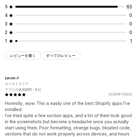
5
65
4
0
3
0
2
0
1
1
レビューを書く
すべてのレビュー
Larcin
オーストラリア
アプリの使用期間：8日
2026年7月6日
Honestly, wow. This is easily one of the best Shopify apps I’ve
installed.
I’ve tried quite a few section apps, and a lot of them look good
in the screenshots but become a headache once you actually
start using them. Poor formatting, strange bugs, bloated code,
sections that do not work properly across devices, and hours