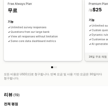
고객 만족
순추천고객지수(NPS)
구매 후
원인 조사
Free Always Plan
Premium Pla
$25
무료
제출 관리
/월
데이터 내보내기
기능
기능
Unlimited s
Unlimited survey responses
Custom ques
Questions from our large bank
Dynamic rul
View all responses without limitation
Customise a
Some core data dashboard metrics
AI-generate
28일 무료 체험
모든 비용은 USD(으)로 청구됩니다. 반복 요금 및 사용 기반 요금은 30일마다
청구됩니다.
리뷰
(19)
전체 평점