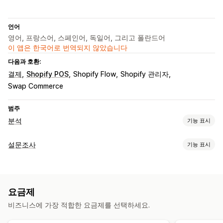
언어
영어, 프랑스어, 스페인어, 독일어, 그리고 폴란드어
이 앱은 한국어로 번역되지 않았습니다
다음과 호환:
결제
Shopify POS
Shopify Flow
Shopify 관리자
Swap Commerce
범주
분석
기능 표시
고객 행동
설문조사
기능 표시
세분화
코호트 분석
양식 맞춤 설정
마케팅 및 판매
조건 논리
사용자 지정 스타일
끌어서 놓기 편집기
여러 페이지
AI 분석 정보
마케팅 기여
결제 분석
수익 분석 정보
요금제
팝업
여러 언어
비즈니스에 가장 적합한 요금제를 선택하세요.
시각화 및 보고서
설문 조사 유형
분석 대시보드
데이터 내보내기