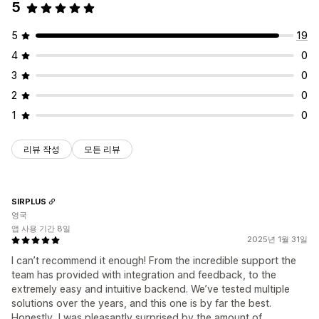
5
5
19
4
0
3
0
2
0
1
0
리뷰 작성
모든 리뷰
SIRPLUS
영국
앱 사용 기간 8일
2025년 1월 31일
I can’t recommend it enough! From the incredible support the
team has provided with integration and feedback, to the
extremely easy and intuitive backend. We’ve tested multiple
solutions over the years, and this one is by far the best.
Honestly, I was pleasantly surprised by the amount of