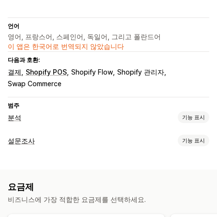
언어
영어, 프랑스어, 스페인어, 독일어, 그리고 폴란드어
이 앱은 한국어로 번역되지 않았습니다
다음과 호환:
결제
Shopify POS
Shopify Flow
Shopify 관리자
Swap Commerce
범주
분석
기능 표시
고객 행동
설문조사
기능 표시
세분화
코호트 분석
양식 맞춤 설정
마케팅 및 판매
조건 논리
사용자 지정 스타일
끌어서 놓기 편집기
여러 페이지
AI 분석 정보
마케팅 기여
결제 분석
수익 분석 정보
요금제
팝업
여러 언어
비즈니스에 가장 적합한 요금제를 선택하세요.
시각화 및 보고서
설문 조사 유형
분석 대시보드
데이터 내보내기