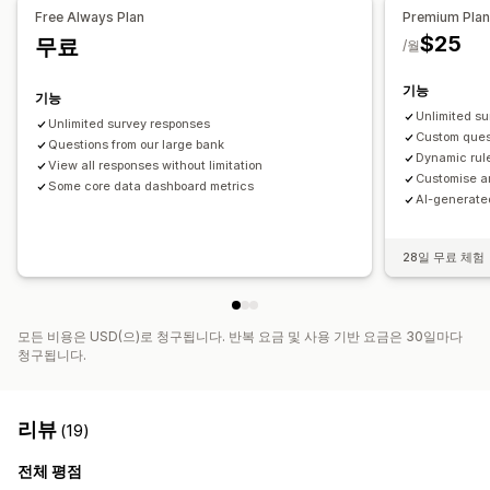
고객 만족
순추천고객지수(NPS)
구매 후
원인 조사
Free Always Plan
Premium Pla
$25
무료
제출 관리
/월
데이터 내보내기
기능
기능
Unlimited s
Unlimited survey responses
Custom ques
Questions from our large bank
Dynamic rul
View all responses without limitation
Customise a
Some core data dashboard metrics
AI-generate
28일 무료 체험
모든 비용은 USD(으)로 청구됩니다. 반복 요금 및 사용 기반 요금은 30일마다
청구됩니다.
리뷰
(19)
전체 평점