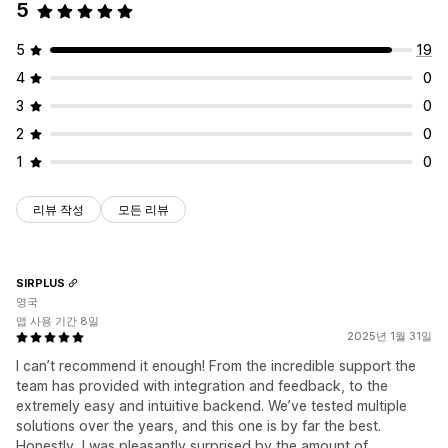
5
5
19
4
0
3
0
2
0
1
0
리뷰 작성
모든 리뷰
SIRPLUS
영국
앱 사용 기간 8일
2025년 1월 31일
I can’t recommend it enough! From the incredible support the
team has provided with integration and feedback, to the
extremely easy and intuitive backend. We’ve tested multiple
solutions over the years, and this one is by far the best.
Honestly, I was pleasantly surprised by the amount of