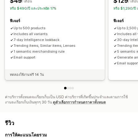
$49
$129
แผนที่ความร้อน
แดชบอร์ดที่กำหนดเอง
/ เดือน
/ เดือ
หรือ $490/ปี และประหยัด 17%
หรือ $1,290/ปี
ฟีเจอร์
ฟีเจอร์
Up to 500 products
Up to 2,500
Includes all variants
Includes all
7-day Intelligence lookback
30-day Inte
Trending items, Similar items, Lenses
Trending ite
1 semantic merchandising rule
5 semantic 
Email support
Generate an
Email suppor
ทดลองใช้งานฟรี 14 วัน
ค่าบริการทั้งหมดจะเรียกเก็บเป็น USD ค่าบริการที่เกิดขึ้นประจำและตามการใช้
งานจะเรียกเก็บเงินทุกๆ 30 วัน
ดูตัวเลือกการกำหนดราคาทั้งหมด
รีวิว
การให้คะแนนโดยรวม