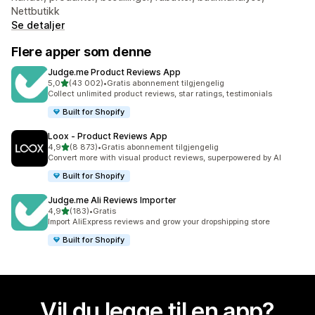
Nettbutikk
Se detaljer
Flere apper som denne
Judge.me Product Reviews App
av 5 stjerner
5,0
(43 002)
•
Gratis abonnement tilgjengelig
Totalt 43002 omtaler
Collect unlimited product reviews, star ratings, testimonials
Built for Shopify
Loox ‑ Product Reviews App
av 5 stjerner
4,9
(8 873)
•
Gratis abonnement tilgjengelig
Totalt 8873 omtaler
Convert more with visual product reviews, superpowered by AI
Built for Shopify
Judge.me Ali Reviews Importer
av 5 stjerner
4,9
(183)
•
Gratis
Totalt 183 omtaler
Import AliExpress reviews and grow your dropshipping store
Built for Shopify
Vil du legge til en app?