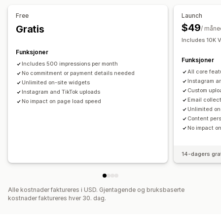
Popup-vinduer
Karuseller
Mobilresponsiv
Brukergenerert innhold i sosiale medier
Skjemaer
Free
Launch
QR-koder
Import og eksport
Automasjoner
$49
Gratis
/ måne
Egendefinerte forespørsler
Includes 10K V
Funksjoner
Funksjoner
Includes 500 impressions per month
All core fea
No commitment or payment details needed
Instagram a
Unlimited on-site widgets
Custom uplo
Instagram and TikTok uploads
Email collec
No impact on page load speed
Unlimited on
Content pers
No impact o
14-dagers gra
Alle kostnader faktureres i USD. Gjentagende og bruksbaserte
kostnader faktureres hver 30. dag.