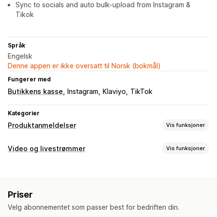
Sync to socials and auto bulk-upload from Instagram &
Tikok
Språk
Engelsk
Denne appen er ikke oversatt til Norsk (bokmål)
Fungerer med
Butikkens kasse
Instagram
Klaviyo
TikTok
Kategorier
Produktanmeldelser
Vis funksjoner
Visningsalternativer
Video og livestrømmer
Vis funksjoner
Tilbakemeldinger fra kunder
Bildeomtaler
Videoomtaler
Videoadministrasjon
Karuseller
Mediegallerier
Rutenettoppsett
Kjøpbare videoer
Sosial deling
Produktgruppering
Priser
Tilpasning
Måter å innhente omtaler på
Velg abonnementet som passer best for bedriften din.
Videospiller
Videowidget
Integrerte videoer
E-postforespørsler