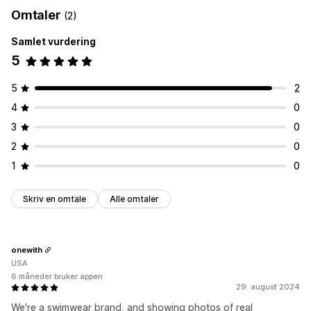
Omtaler
(2)
Samlet vurdering
5
5
2
4
0
3
0
2
0
1
0
Skriv en omtale
Alle omtaler
onewith
USA
6 måneder bruker appen
29. august 2024
We're a swimwear brand, and showing photos of real