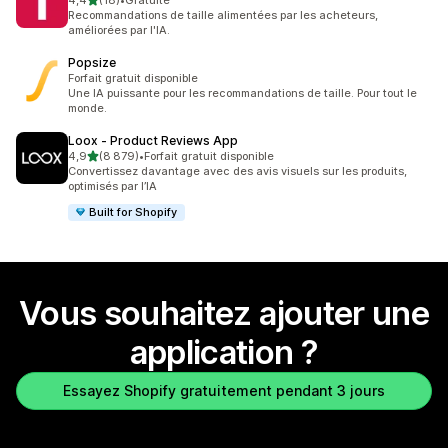
4,4
(18)
•
Gratuite
18 avis au total
Recommandations de taille alimentées par les acheteurs,
améliorées par l'IA.
Popsize
Forfait gratuit disponible
Une IA puissante pour les recommandations de taille. Pour tout le
monde.
Loox ‑ Product Reviews App
étoile(s) sur 5
4,9
(8 879)
•
Forfait gratuit disponible
8879 avis au total
Convertissez davantage avec des avis visuels sur les produits,
optimisés par l’IA
Built for Shopify
Vous souhaitez ajouter une
application ?
Essayez Shopify gratuitement pendant 3 jours