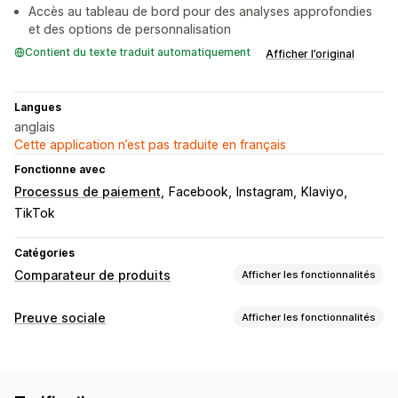
Accès au tableau de bord pour des analyses approfondies
et des options de personnalisation
Contient du texte traduit automatiquement
Afficher l’original
Langues
anglais
Cette application n’est pas traduite en français
Fonctionne avec
Processus de paiement
Facebook
Instagram
Klaviyo
TikTok
Catégories
Comparateur de produits
Afficher les fonctionnalités
Outils de comparaison
Preuve sociale
Afficher les fonctionnalités
Tableaux des tailles
Essayage virtuel
Recommandations
Types de contenus
Recommandations basées sur l’IA
CGU
Options d’affichage