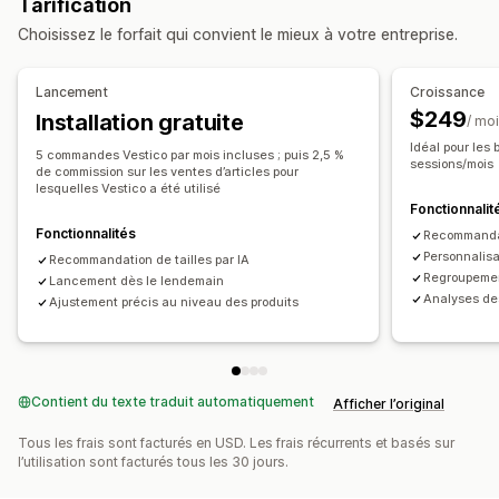
Tarification
Analyses de données
CSS personnalisées
Couleur et police
Texte personnalisé
Choisissez le forfait qui convient le mieux à votre entreprise.
Suivi de l’engagement
Suivi des conversions
Traduction
Optimisation pour le format mobile
Lancement
Croissance
$249
Installation gratuite
/ mo
Idéal pour les
5 commandes Vestico par mois incluses ; puis 2,5 %
sessions/mois
de commission sur les ventes d’articles pour
lesquelles Vestico a été utilisé
Fonctionnalit
Fonctionnalités
Recommandat
Personnalisat
Recommandation de tailles par IA
Regroupemen
Lancement dès le lendemain
Analyses de
Ajustement précis au niveau des produits
Contient du texte traduit automatiquement
Afficher l’original
Tous les frais sont facturés en USD. Les frais récurrents et basés sur
l’utilisation sont facturés tous les 30 jours.