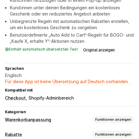
Kund:innen hinzufügen oder in einem Pop-up anzeigen
Kund:innen unter deinen Bedingungen ein kostenloses
Geschenk oder ein reduziertes Angebot anbieten
Unbegrenzte Regeln mit automatischen Rabatten erstellen,
um ein kostenloses Geschenk zu vergeben
Benutzerdefinierte „Auto Add to Cart“-Regeln für BOGO- und
„Kaufe X, erhalte Y“-Aktionen nutzen
Enthält automatisch übersetzten Text
Original anzeigen
Sprachen
Englisch
Für diese App ist keine Übersetzung auf Deutsch vorhanden.
Kompatibel mit
Checkout
Shopify-Adminbereich
Kategorien
Warenkorbanpassung
Funktionen anzeigen
Warenkorbanzeige
Rabatte
Funktionen anzeigen