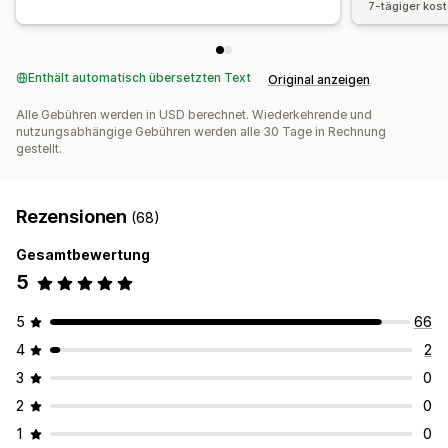
7-tägiger kos
Enthält automatisch übersetzten Text
Original anzeigen
Alle Gebühren werden in USD berechnet. Wiederkehrende und
nutzungsabhängige Gebühren werden alle 30 Tage in Rechnung
gestellt.
Rezensionen
(68)
Gesamtbewertung
5
5
66
4
2
3
0
2
0
1
0