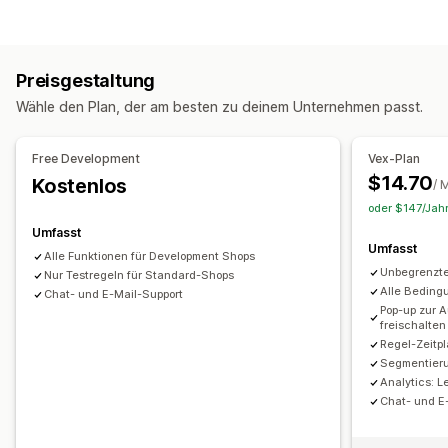
Ankündigungen
Benutzerdefinierte Regeln
Rabatt-Typen
Werbeaktionen
Responsivität für Mobilgeräte
BOGO
Preisstaffelung
Prozentuale Rabatte
Upselling
Preisgestaltung
Warenkorbrabatte
Checkout-Rabatte
Geschenke
Produktempfehlungen
Mehr kaufen, mehr sparen
Wähle den Plan, der am besten zu deinem Unternehmen passt.
Prämien
Upselling-Rabatte
Cross-Selling-Rabatte
Prämieneinlösung
Gestaffelte Prämien
Popups
Dynamische Preise
Individuelle Rabatte
Zusätzliche Gebühren
Kostenlose Geschenke
Free Development
Vex-Plan
Rabatte verwalten
$14.70
Kostenlos
/ 
Checkout-Anpassung
Trigger und Regeln
Automatisierungen
Geolokalisierung
oder $147/Jahr
Automatische Rabatte
One Click Upsell
Segmentierung
Umfasst
Umfasst
Alle Funktionen für Development Shops
Unbegrenzte
Nur Testregeln für Standard-Shops
Alle Beding
Chat- und E-Mail-Support
Pop-up zur 
freischalten
Regel-Zeitpl
Segmentieru
Analytics: 
Chat- und E