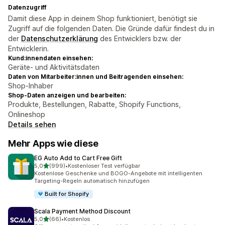
Datenzugriff
Damit diese App in deinem Shop funktioniert, benötigt sie
Zugriff auf die folgenden Daten. Die Gründe dafür findest du in
der
Datenschutzerklärung
des Entwicklers bzw. der
Entwicklerin.
Kund:innendaten einsehen:
Geräte- und Aktivitätsdaten
Daten von Mitarbeiter:innen und Beitragenden einsehen:
Shop-Inhaber
Shop-Daten anzeigen und bearbeiten:
Produkte, Bestellungen, Rabatte, Shopify Functions,
Onlineshop
Details sehen
Mehr Apps wie diese
EG Auto Add to Cart Free Gift
von 5 Sternen
5,0
(999)
•
Kostenloser Test verfügbar
999 Rezensionen insgesamt
Kostenlose Geschenke und BOGO-Angebote mit intelligenten
Targeting-Regeln automatisch hinzufügen
Built for Shopify
Scala Payment Method Discount
von 5 Sternen
5,0
(66)
•
Kostenlos
66 Rezensionen insgesamt