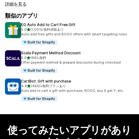
詳細を見る
類似のアプリ
EG Auto Add to Cart Free Gift
5つ星中
5.0
(1,001)
•
無料体験あり
合計レビュー数：1001件
Auto-add free gifts and BOGO offers with smart targeting rules
Built for Shopify
Scala Payment Method Discount
5つ星中
5.0
(66)
•
無料
合計レビュー数：66件
Offer payment method & prepaid discounts during checkout
Built for Shopify
CartBot: Gift with purchase
5つ星中
4.9
(486)
•
無料プランあり
合計レビュー数：486件
Auto add to cart a gift with purchase, BOGO, buy X get Y, etc.
Built for Shopify
使ってみたいアプリがあり