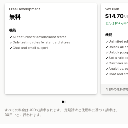
ポップアップ
動的価格設定
カスタムディスカウント
チェックアウト環境のカスタマイズ
Free Development
Vex Plan
自動ディスカウント
ワンクリックアップセル
ディスカウント管理
$14.70
無料
/
トリガーとルール
オートメーション
ジオロケーション
または$147/年
セグメンテーション
機能
機能
All features for development stores
Unlimited rul
Only testing rules for standard stores
Unlock all c
Chat and email support
Unlock popup
Set a rule 
Customer se
Analytics: 
Chat and em
7日間の無料体
すべての料金はUSDで請求されます。 定期請求と使用料に基づく請求は、
30日ごとに行われます。