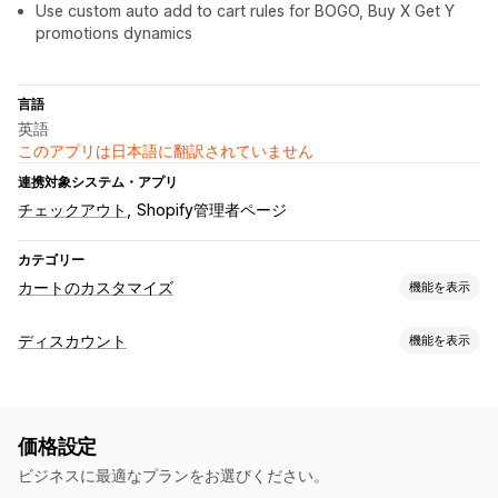
Use custom auto add to cart rules for BOGO, Buy X Get Y
promotions dynamics
言語
英語
このアプリは日本語に翻訳されていません
連携対象システム・アプリ
チェックアウト
Shopify管理者ページ
カテゴリー
カートのカスタマイズ
機能を表示
カートの表示
ディスカウント
機能を表示
お知らせ
カスタムルール
プロモーション
モバイル対応
ディスカウントの種類
アップセル
BOGO
段階的な価格設定
割引率によるディスカウント
おすすめ商品
購入数量ベースの割引
リワードの引き換え
価格設定
カートディスカウント
チェックアウトディスカウント
ギフト
段階式リワード
追加料金
無料ギフト
ビジネスに最適なプランをお選びください。
リワード
アップセルディスカウント
クロスセルディスカウント