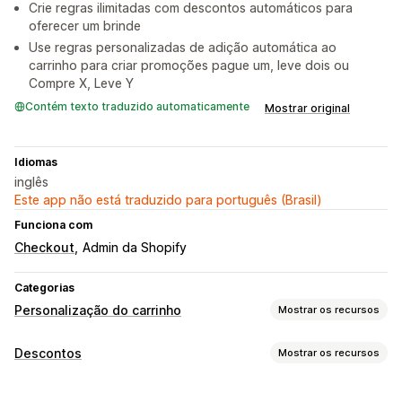
Crie regras ilimitadas com descontos automáticos para
oferecer um brinde
Use regras personalizadas de adição automática ao
carrinho para criar promoções pague um, leve dois ou
Compre X, Leve Y
Contém texto traduzido automaticamente
Mostrar original
Idiomas
inglês
Este app não está traduzido para português (Brasil)
Funciona com
Checkout
Admin da Shopify
Categorias
Personalização do carrinho
Mostrar os recursos
Exibição do carrinho
Descontos
Mostrar os recursos
Anúncios
Regras personalizadas
Promoções
Tipos de descontos
Responsividade para dispositivos móveis