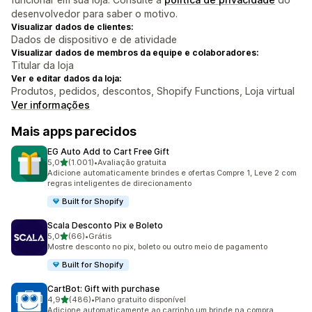
desenvolvedor para saber o motivo.
Visualizar dados de clientes:
Dados de dispositivo e de atividade
Visualizar dados de membros da equipe e colaboradores:
Titular da loja
Ver e editar dados da loja:
Produtos, pedidos, descontos, Shopify Functions, Loja virtual
Ver informações
Mais apps parecidos
EG Auto Add to Cart Free Gift
de 5 estrelas
5,0
(1.001)
•
Avaliação gratuita
1001 avaliações ao todo
Adicione automaticamente brindes e ofertas Compre 1, Leve 2 com
regras inteligentes de direcionamento
Built for Shopify
Scala Desconto Pix e Boleto
de 5 estrelas
5,0
(66)
•
Grátis
66 avaliações ao todo
Mostre desconto no pix, boleto ou outro meio de pagamento
Built for Shopify
CartBot: Gift with purchase
de 5 estrelas
4,9
(486)
•
Plano gratuito disponível
486 avaliações ao todo
Adicione automaticamente ao carrinho um brinde na compra,