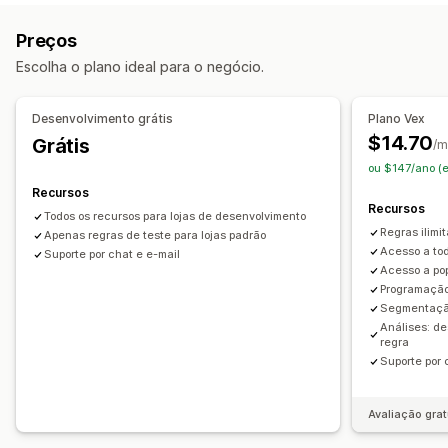
"Compre um e leve dois"
Preços por nível
Upsell
Preços
Descontos percentuais
Descontos de carrinho
Recomendações de produtos
Escolha o plano ideal para o negócio.
Descontos no checkout
Presentes
Recompensas
Compre mais, economize mais
Resgate de recompensas
Descontos de upsell
Descontos de cross-sell
Pop-ups
Recompensas por nível
Taxas adicionais
Brindes
Desenvolvimento grátis
Plano Vex
Preços dinâmicos
Descontos personalizados
$14.70
Grátis
/m
Personalização de checkout
Gerenciamento de descontos
ou $147/ano (
Descontos automáticos
Upsell com um clique
Acionadores e regras
Automações
Geolocalização
Recursos
Recursos
Segmentação
Todos os recursos para lojas de desenvolvimento
Regras ilimi
Apenas regras de teste para lojas padrão
Acesso a to
Suporte por chat e e-mail
Acesso a pop
Programação
Segmentação
Análises: de
regra
Suporte por 
Avaliação grat