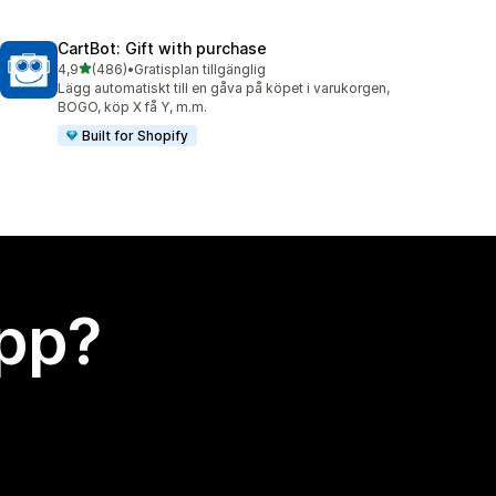
CartBot: Gift with purchase
av 5 stjärnor
4,9
(486)
•
Gratisplan tillgänglig
486 recensioner totalt
Lägg automatiskt till en gåva på köpet i varukorgen,
BOGO, köp X få Y, m.m.
Built for Shopify
app?