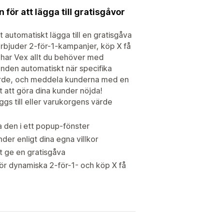
 för att lägga till gratisgåvor
automatiskt lägga till en gratisgåva
rbjuder 2-för-1-kampanjer, köp X få
å har Vex allt du behöver med
anden automatiskt när specifika
 värde, och meddela kunderna med en
t att göra dina kunder nöjda!
ggs till eller varukorgens värde
sa den i ett popup-fönster
nder enligt dina egna villkor
t ge en gratisgåva
för dynamiska 2-för-1- och köp X få