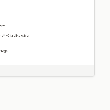
sgåvor
r att välja olika gåvor
 regel