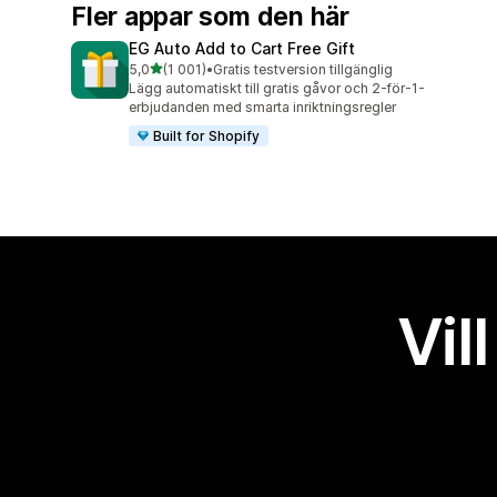
Fler appar som den här
EG Auto Add to Cart Free Gift
av 5 stjärnor
5,0
(1 001)
•
Gratis testversion tillgänglig
1001 recensioner totalt
Lägg automatiskt till gratis gåvor och 2-för-1-
erbjudanden med smarta inriktningsregler
Built for Shopify
Vil