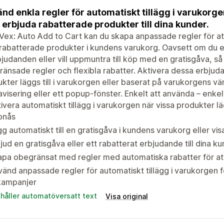
nd enkla regler för automatiskt tillägg i varukorgen
r erbjuda rabatterade produkter till dina kunder.
ex: Auto Add to Cart kan du skapa anpassade regler för att 
 rabatterade produkter i kundens varukorg. Oavsett om du e
judanden eller vill uppmuntra till köp med en gratisgåva, s
änsade regler och flexibla rabatter. Aktivera dessa erbjud
kter läggs till i varukorgen eller baserat på varukorgens
 avisering eller ett popup-fönster. Enkelt att använda – enkel
ivera automatiskt tillägg i varukorgen när vissa produkter lä
pnås
g automatiskt till en gratisgåva i kundens varukorg eller vi
jud en gratisgåva eller ett rabatterat erbjudande till dina ku
pa obegränsat med regler med automatiska rabatter för at
änd anpassade regler för automatiskt tillägg i varukorgen 
kampanjer
ehåller automatöversatt text
Visa original