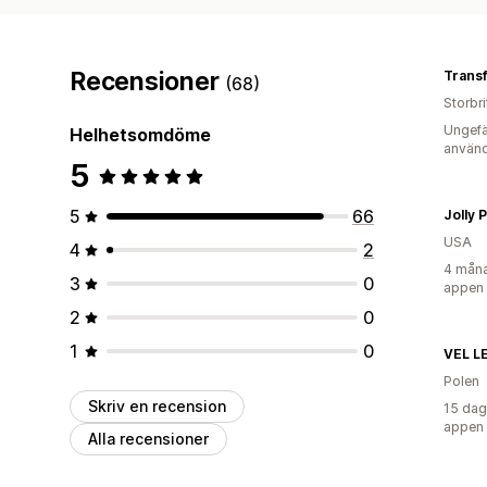
Recensioner
Trans
(68)
Storbr
Ungefä
Helhetsomdöme
använd
5
5
66
Jolly 
USA
4
2
4 måna
3
0
appen
2
0
1
0
VEL L
Polen
Skriv en recension
15 dag
appen
Alla recensioner