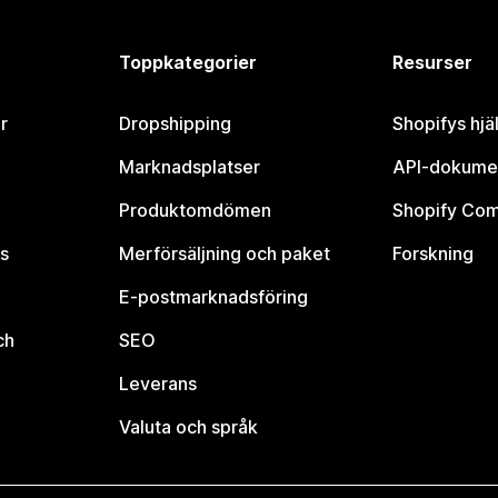
Toppkategorier
Resurser
r
Dropshipping
Shopifys hjä
Marknadsplatser
API-dokume
Produktomdömen
Shopify Co
s
Merförsäljning och paket
Forskning
E-postmarknadsföring
ch
SEO
Leverans
Valuta och språk