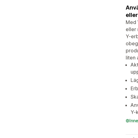
Anvä
elle
Med V
eller
Y-erb
obegr
produ
liten
Akt
up
Läg
Erb
Ska
Anv
Y-
Inn