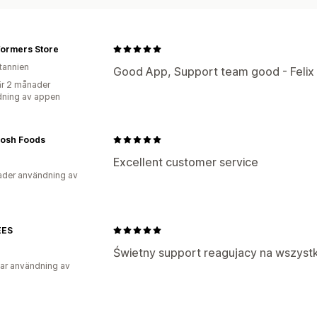
formers Store
itannien
Good App, Support team good - Felix 
r 2 månader
ning av appen
Posh Foods
Excellent customer service
der användning av
EES
Świetny support reagujacy na wszystk
ar användning av