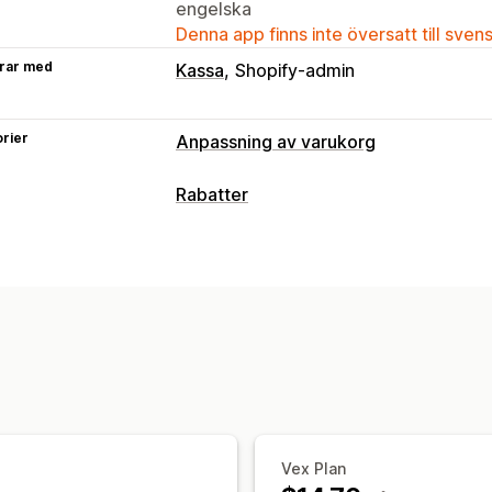
engelska
Denna app finns inte översatt till sven
rar med
Kassa
Shopify-admin
rier
Anpassning av varukorg
Varukorgsvisning
Rabatter
Meddelanden
Anpassade regler
Kam
Rabattyper
Merförsäljning
Köp två, betala för en
Kvantitetsbase
Produktrekommendationer
Köp mer,
Rabatter på hela varukorgen
Rabatter
Kvantitetsbaserade belöningar
Fler f
Merförsäljningsrabatter
Korsförsäljn
Dynamisk prissättning
Anpassade rab
Kassaanpassning
Automatiska rabatter
Merförsäljning 
Rabatthantering
Utlösare och regler
Automatiseringar
Vex Plan