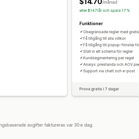
$14.70
/månad
eller $147/år och spara 17 %
Funktioner
Obegränsade regler med grati
Få tillgång till alla villkor
Få tillgång till popup-fönster fö
Ställ in ett schema för regler
Kundsegmentering per regel
Analys: prestanda och AOV per
Support via chatt och e-post
Prova gratis i 7 dagar
ngsbaserade avgifter faktureras var 30:e dag.