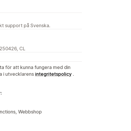
ekt support på Svenska.
9250426, CL
ata för att kunna fungera med din
ta i utvecklarens
integritetspolicy
.
:
Functions, Webbshop