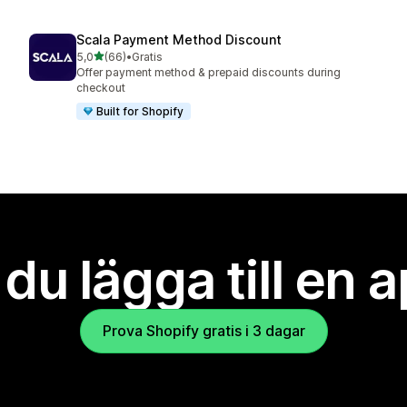
Scala Payment Method Discount
av 5 stjärnor
5,0
(66)
•
Gratis
66 recensioner totalt
Offer payment method & prepaid discounts during
checkout
Built for Shopify
l du lägga till en 
Prova Shopify gratis i 3 dagar