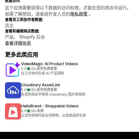
数据访问
这个应用需要获得以下数据的访问权限，才能在您的商店中运行。
如需了解原因，请查阅开发人员的
隐私政策
。
查看员工和协作者数据:
店主
查看和编辑商店数据:
产品、 Shopify 后台
查看详细信息
更多此类应用
VideoMagic: AI Product Videos
星（满分 5 星）
5.0
(3)
•
提供免费套餐
总共 3 条评论
在几分钟内生成 AI 产品视频
Cloudinary AssetLink
星（满分 5 星）
5.0
(3)
•
提供免费套餐
总共 3 条评论
在您的商店中使用 Cloudinary 图片和视频
HelloBrand ‑ Shoppable Videos
星（满分 5 星）
5.0
(4)
•
免费
总共 4 条评论
让您的视频内容支持购物，从而提高转化率