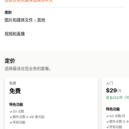
类别
图片和媒体文件 - 其他
视频和直播
定价
选择最适合您业务的套餐。
免费
入门
$29
免费
/月
或 $232/年（
特色功能
特色功能
20 点数
50 点数/月
额外点数 0.48 美元起
额外点数 0.
所有功能
所有功能