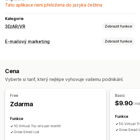
Tato aplikace není přeložena do jazyka čeština
Kategorie
3D/AR/VR
Zobrazit funkce
Vizualizace
E-mailový marketing
Zobrazit funkce
Virtuální vyzkoušení
Typy kampaní
Přizpůsobení
Formuláře
Propagační akce
Obrázky
Nahrání souboru
Cena
Vyberte si tarif, který nejlépe vyhovuje vašemu podnikání.
Free
Basic
$9.90
Zdarma
/ m
Funkce
Funkce
50 Virtual T
10 Virtual Try-ons per month
Grow Email L
Grow Email List