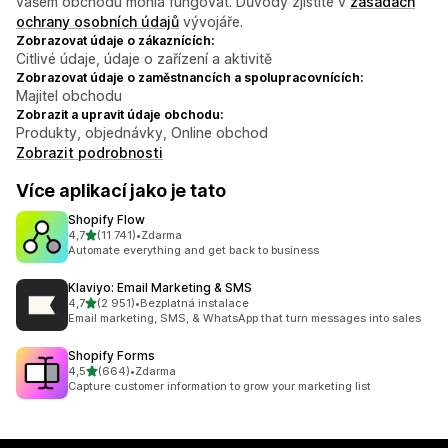
vašem obchodu mohla fungovat. Důvody zjistíte v
zásadách
ochrany osobních údajů
vývojáře.
Zobrazovat údaje o zákaznících:
Citlivé údaje, údaje o zařízení a aktivitě
Zobrazovat údaje o zaměstnancích a spolupracovnících:
Majitel obchodu
Zobrazit a upravit údaje obchodu:
Produkty, objednávky, Online obchod
Zobrazit podrobnosti
Více aplikací jako je tato
Shopify Flow
z 5 hvězd
4,7
(11 741)
•
Zdarma
Celkový počet recenzí: 11741
Automate everything and get back to business
Klaviyo: Email Marketing & SMS
z 5 hvězd
4,7
(2 951)
•
Bezplatná instalace
Celkový počet recenzí: 2951
Email marketing, SMS, & WhatsApp that turn messages into sales
Shopify Forms
z 5 hvězd
4,5
(664)
•
Zdarma
Celkový počet recenzí: 664
Capture customer information to grow your marketing list