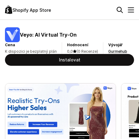
Shopify App Store
Veyo: AI Virtual Try‑On
Cena
Hodnocení
Vývojář
K dispozici je bezplatný plán
0,0
(0 Recenze)
Gurmehub
Instalovat