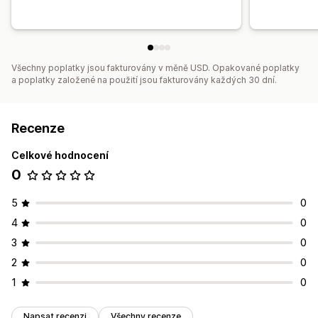
Všechny poplatky jsou fakturovány v měně USD. Opakované poplatky
a poplatky založené na použití jsou fakturovány každých 30 dní.
Recenze
Celkové hodnocení
0
5
0
4
0
3
0
2
0
1
0
Napsat recenzi
Všechny recenze