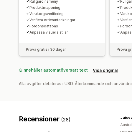
Rullgardinsmeny
Rullga
Produktmappning
Produ
Varukorgsverifiering
Varuko
Verifiera orderanteckningar
Verifi
Fordonsdatabas
Fordo
Anpassa visuella stilar
Anpassa
Prova gratis i 30 dagar
Prova gr
Innehåller automatöversatt text
Visa original
Alla avgifter debiteras i USD. Återkommande och användni
Recensioner
Juiced
(28)
Austra