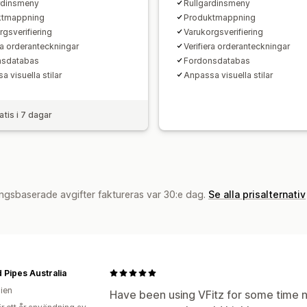
rdinsmeny
Rullgardinsmeny
ktmappning
Produktmappning
rgsverifiering
Varukorgsverifiering
era orderanteckningar
Verifiera orderanteckningar
nsdatabas
Fordonsdatabas
 visuella stilar
Anpassa visuella stilar
atis i 7 dagar
ngsbaserade avgifter faktureras var 30:e dag.
Se alla prisalternativ
 Pipes Australia
lien
Have been using VFitz for some time n