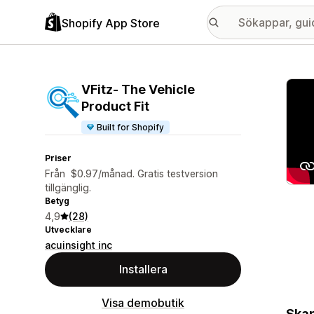
Shopify App Store
Galle
VFitz‑ The Vehicle
Product Fit
Built for Shopify
Priser
Från $0.97/månad. Gratis testversion
tillgänglig.
Betyg
4,9
(28)
Utvecklare
acuinsight inc
Installera
Visa demobutik
Skap