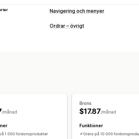
rier
Navigering och menyer
Menystil
Ordrar – övrigt
Megameny
Rullgardinsmeny
Surfning
Sticky navbar
Anpassning
Färg och teckensnitt
Anpassad CSS
Analysverktyg
Brons
7
$17.87
/månad
/månad
oner
Funktioner
på 1 000 fordonsprodukter
Gräns på 10 000 fordonsprodu