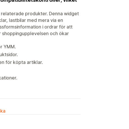
 relaterade produkter. Denna widget
klar, lastbilar med mera via en
sformsinformation i ordrar för att
rar shoppingupplevelsen och ökar
ör YMM.
uktsidor.
n för köpta artiklar.
ationer.
ska