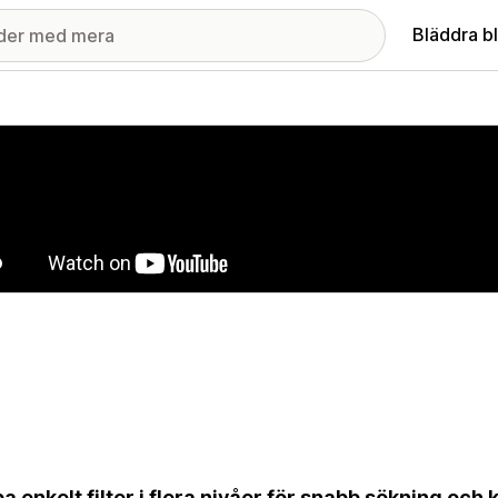
Bläddra b
ri med utvalda bilder
a enkelt filter i flera nivåer för snabb sökning och k