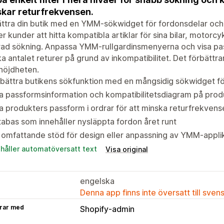
kar returfrekvensen.
ttra din butik med en YMM-sökwidget för fordonsdelar och
er kunder att hitta kompatibla artiklar för sina bilar, motorcy
erad sökning. Anpassa YMM-rullgardinsmenyerna och visa pas
a antalet returer på grund av inkompatibilitet. Det förbätt
nöjdheten.
bättra butikens sökfunktion med en mångsidig sökwidget f
a passformsinformation och kompatibilitetsdiagram på prod
a produkters passform i ordrar för att minska returfrekvense
abas som innehåller nysläppta fordon året runt
omfattande stöd för design eller anpassning av YMM-applik
ehåller automatöversatt text
Visa original
engelska
Denna app finns inte översatt till sven
rar med
Shopify-admin