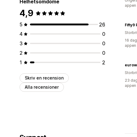
Ungefä
Helhetsomdöme
appen
4,9
5
26
Fifty9
Storbr
4
0
16 dag
3
0
appen
2
0
1
2
eurow
Storbr
Skriv en recension
23 dag
appen
Alla recensioner