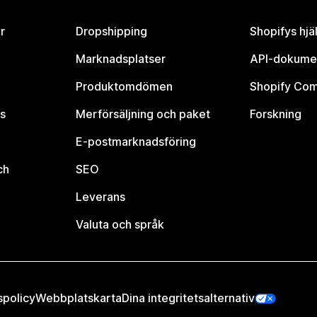
r
Dropshipping
Shopifys hjä
Marknadsplatser
API-dokume
Produktomdömen
Shopify Co
s
Merförsäljning och paket
Forskning
E-postmarknadsföring
ch
SEO
Leverans
Valuta och språk
spolicy
Webbplatskarta
Dina integritetsalternativ