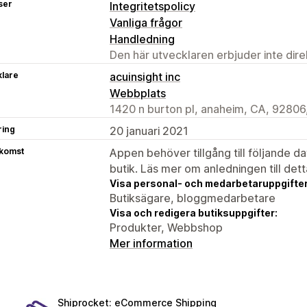
ser
Integritetspolicy
Vanliga frågor
Handledning
Den här utvecklaren erbjuder inte dir
klare
acuinsight inc
Webbplats
1420 n burton pl, anaheim, CA, 92806
ring
20 januari 2021
tkomst
Appen behöver tillgång till följande d
butik. Läs mer om anledningen till det
Visa personal- och medarbetaruppgifter
Butiksägare, bloggmedarbetare
Visa och redigera butiksuppgifter:
Produkter, Webbshop
Mer information
Shiprocket: eCommerce Shipping