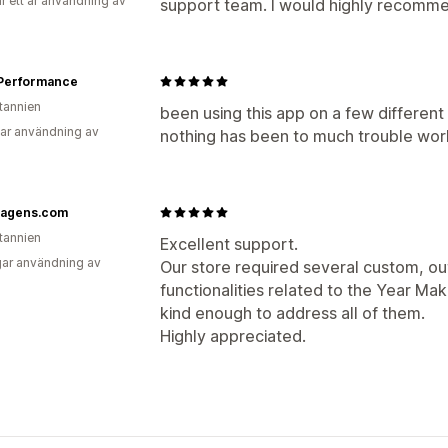
r ett år användning av
support team. I would highly recomm
 Performance
itannien
been using this app on a few different
ar användning av
nothing has been to much trouble works
agens.com
itannien
Excellent support.
ar användning av
Our store required several custom, o
functionalities related to the Year M
kind enough to address all of them.
Highly appreciated.