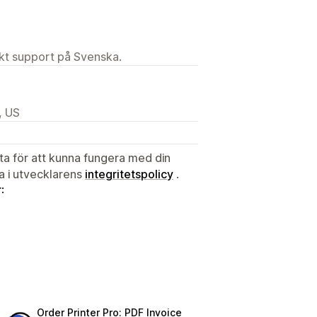
ekt support på Svenska.
, US
ata för att kunna fungera med din
ta i utvecklarens
integritetspolicy
.
:
Order Printer Pro: PDF Invoice