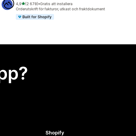
av 5 stjärnor
4,9
(2 678)
•
Gratis att installera
2678 recensioner totalt
Orderutskrift för fakturor, utkast och fraktdokument
Built for Shopify
app?
Shopify