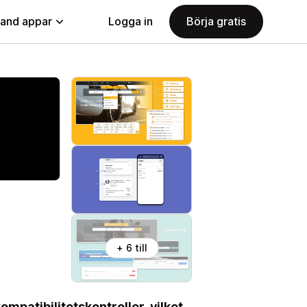
land appar
Logga in
Börja gratis
+ 6 till
ompatibilitetskontroller, vilket