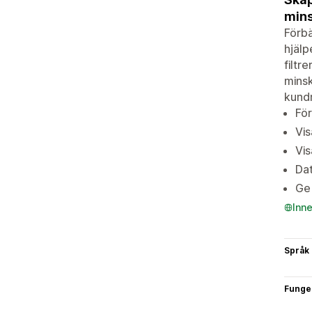
mins
Förbä
hjälp
filtr
minsk
kund
För
Vis
Vis
Dat
Ge 
Inn
Språk
Funge