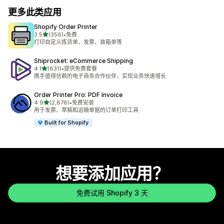
更多此类应用
Shopify Order Printer
星（满分 5 星）
3.5
(356)
•
免费
总共 356 条评论
打印自定义拣货单、发票、装箱单等
Shiprocket: eCommerce Shipping
星（满分 5 星）
4.1
(631)
•
提供免费套餐
总共 631 条评论
携手值得信赖的电子商务合作伙伴，实现业务快速增长
Order Printer Pro: PDF Invoice
星（满分 5 星）
4.9
(2,676)
•
免费安装
总共 2676 条评论
用于发票、草稿和运输单据的订单打印工具
Built for Shopify
想要添加应用？
免费试用 Shopify 3 天