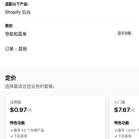
适配以下产品：
Shopify 后台
类别
导航和菜单
显示功能
菜单样式
订单 - 其他
超级菜单
下拉菜单
浏览
固定导航栏
定价
选择最适合您业务的套餐。
自定义
颜色和字体
自定义 CSS
JavaScript
自动适应移动设备
分析
试用版
入门版
$0.97
$7.67
/月
/月
特色功能
特色功能
最多 50 个车辆产品
最多 1,000
下拉菜单
下拉菜单