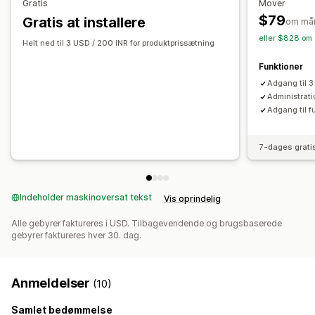
Gratis
Mover
$79
Gratis at installere
om må
eller $828 om 
Helt ned til 3 USD / 200 INR for produktprissætning
Funktioner
Adgang til 3
Administrati
Adgang til f
7-dages grati
Indeholder maskinoversat tekst
Vis oprindelig
Alle gebyrer faktureres i USD. Tilbagevendende og brugsbaserede
gebyrer faktureres hver 30. dag.
Anmeldelser
(10)
Samlet bedømmelse