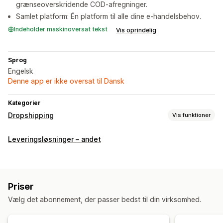
grænseoverskridende COD-afregninger.
Samlet platform: Én platform til alle dine e-handelsbehov.
Indeholder maskinoversat tekst
Vis oprindelig
Sprog
Engelsk
Denne app er ikke oversat til Dansk
Kategorier
Dropshipping
Vis funktioner
Indkøbslokationer
Leveringsløsninger – andet
Indien
Kina
Priser
Vælg det abonnement, der passer bedst til din virksomhed.