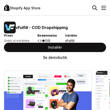
Shopify App Store
vFulfill ‑ COD Dropshipping
Priser
Bedømmelse
Udvikler
Gratis at installere
4,6
(10)
vFulfill
Installér
Se demobutik