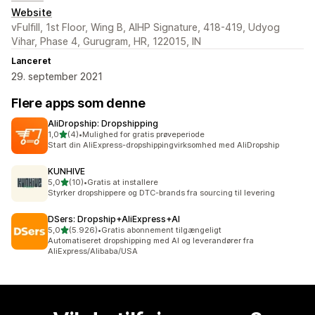
Website
vFulfill, 1st Floor, Wing B, AIHP Signature, 418-419, Udyog
Vihar, Phase 4, Gurugram, HR, 122015, IN
Lanceret
29. september 2021
Flere apps som denne
AliDropship: Dropshipping
ud af 5 stjerner
1,0
(4)
•
Mulighed for gratis prøveperiode
4 anmeldelser i alt
Start din AliExpress-dropshippingvirksomhed med AliDropship
KUNHIVE
ud af 5 stjerner
5,0
(10)
•
Gratis at installere
10 anmeldelser i alt
Styrker dropshippere og DTC-brands fra sourcing til levering
DSers: Dropship+AliExpress+AI
ud af 5 stjerner
5,0
(5.926)
•
Gratis abonnement tilgængeligt
5926 anmeldelser i alt
Automatiseret dropshipping med AI og leverandører fra
AliExpress/Alibaba/USA