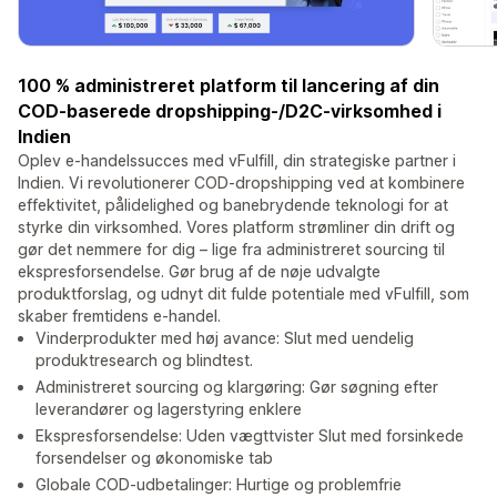
100 % administreret platform til lancering af din
COD-baserede dropshipping-/D2C-virksomhed i
Indien
Oplev e-handelssucces med vFulfill, din strategiske partner i
Indien. Vi revolutionerer COD-dropshipping ved at kombinere
effektivitet, pålidelighed og banebrydende teknologi for at
styrke din virksomhed. Vores platform strømliner din drift og
gør det nemmere for dig – lige fra administreret sourcing til
ekspresforsendelse. Gør brug af de nøje udvalgte
produktforslag, og udnyt dit fulde potentiale med vFulfill, som
skaber fremtidens e-handel.
Vinderprodukter med høj avance: Slut med uendelig
produktresearch og blindtest.
Administreret sourcing og klargøring: Gør søgning efter
leverandører og lagerstyring enklere
Ekspresforsendelse: Uden vægttvister Slut med forsinkede
forsendelser og økonomiske tab
Globale COD-udbetalinger: Hurtige og problemfrie