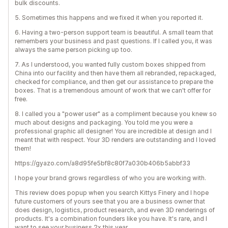
bulk discounts.
5. Sometimes this happens and we fixed it when you reported it.
6. Having a two-person support team is beautiful. A small team that
remembers your business and past questions. If I called you, it was
always the same person picking up too.
7. As I understood, you wanted fully custom boxes shipped from
China into our facility and then have them all rebranded, repackaged,
checked for compliance, and then get our assistance to prepare the
boxes. That is a tremendous amount of work that we can't offer for
free.
8. I called you a "power user" as a compliment because you knew so
much about designs and packaging. You told me you were a
professional graphic all designer! You are incredible at design and I
meant that with respect. Your 3D renders are outstanding and I loved
them!
https://gyazo.com/a8d95fe5bf8c80f7a030b406b5abbf33
I hope your brand grows regardless of who you are working with.
This review does popup when you search Kittys Finery and I hope
future customers of yours see that you are a business owner that
does design, logistics, product research, and even 3D renderings of
products. It's a combination founders like you have. It's rare, and I
want to see your business 2x this year.