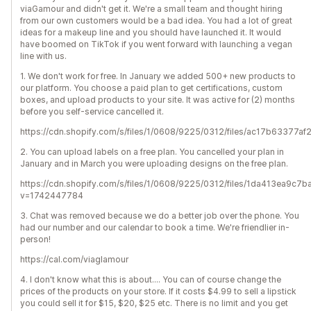
viaGamour and didn't get it. We're a small team and thought hiring
from our own customers would be a bad idea. You had a lot of great
ideas for a makeup line and you should have launched it. It would
have boomed on TikTok if you went forward with launching a vegan
line with us.
1. We don't work for free. In January we added 500+ new products to
our platform. You choose a paid plan to get certifications, custom
boxes, and upload products to your site. It was active for (2) months
before you self-service cancelled it.
https://cdn.shopify.com/s/files/1/0608/9225/0312/files/ac17b6337
2. You can upload labels on a free plan. You cancelled your plan in
January and in March you were uploading designs on the free plan.
https://cdn.shopify.com/s/files/1/0608/9225/0312/files/1da413ea9
v=1742447784
3. Chat was removed because we do a better job over the phone. You
had our number and our calendar to book a time. We're friendlier in-
person!
https://cal.com/viaglamour
4. I don't know what this is about.... You can of course change the
prices of the products on your store. If it costs $4.99 to sell a lipstick
you could sell it for $15, $20, $25 etc. There is no limit and you get