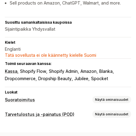
Sell products on Amazon, ChatGPT, Walmart, and more.
Suosittu samankaltaisissa kaupoissa
Sijaintipaikka Yhdysvallat
Kielet
Englanti
Tätä sovellusta ei ole käännetty kielelle Suomi
Toimii seuraavan kanssa:
Kassa
Shopify Flow
Shopify Admin
Amazon
Blanka
Dropcommerce
Dropship Beauty
Jubilee
Spocket
Luokat
Suoratoimitus
Näytä ominaisuudet
Myytävät tuotteet
Tarvetulostus ja -painatus (POD)
Näytä ominaisuudet
Vaatteet ja asusteet
Terveys ja kauneus
Tuotteen muokkaus
Hankintasijainnit
Kaupan omat tuotemerkit
Mukautettu pakkaus