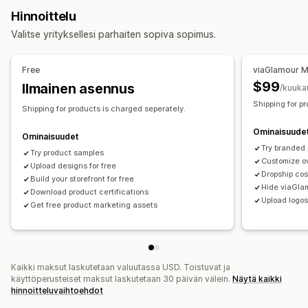
Arabiemiirikunnat
Australia
Espanja
Georgia
Grönlanti
Hinnoittelu
Mallien luomistyökalu
Pakkaukseen lisättävät tuotteet
Hongkong – Kiinan erityishallintoalue
Indonesia
Irlanti
Valitse yrityksellesi parhaiten sopiva sopimus.
Yksilöinti
Mukautetut mallit
Islanti
Israel
Itävalta
Japani
Kanada
Kreikka
Monaco
Tuotteet
Ranska
Romania
Saksa
Saudi-Arabia
Suomi
Unkari
Free
viaGlamour 
All-over-painatus
Ympäristöystävällinen
Orgaaninen
Uusi-Seelanti
Viro
Yhdistynyt kuningaskunta
Yhdysvallat
$99
Ilmainen asennus
/kuuka
Shipping for p
Toimitusvaihtoehdot
Shipping for products is charged seperately.
White label
Irtotavarakuljetus
Mukautettu toimitus
Ominaisuude
Ominaisuudet
Ekokuljetus
Globaali toimitus
Monitoimitus
Try branded
Try product samples
Reaaliaikaiset päivitykset
Verot sisältävä hinnoittelu
Customize o
Upload designs for free
Dropship cos
Tilausten seuranta
Build your storefront for free
Hide viaGla
Download product certifications
Upload logos
Get free product marketing assets
Kaikki maksut laskutetaan valuutassa USD. Toistuvat ja
käyttöperusteiset maksut laskutetaan 30 päivän välein.
Näytä kaikki
hinnoitteluvaihtoehdot