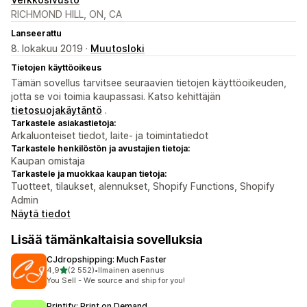
RICHMOND HILL, ON, CA
Lanseerattu
8. lokakuu 2019 ·
Muutosloki
Tietojen käyttöoikeus
Tämän sovellus tarvitsee seuraavien tietojen käyttöoikeuden,
jotta se voi toimia kaupassasi. Katso kehittäjän
tietosuojakäytäntö
.
Tarkastele asiakastietoja:
Arkaluonteiset tiedot, laite- ja toimintatiedot
Tarkastele henkilöstön ja avustajien tietoja:
Kaupan omistaja
Tarkastele ja muokkaa kaupan tietoja:
Tuotteet, tilaukset, alennukset, Shopify Functions, Shopify
Admin
Näytä tiedot
Lisää tämänkaltaisia sovelluksia
CJdropshipping: Much Faster
/ 5 tähteä
4,9
(2 552)
•
Ilmainen asennus
2552 arvostelua yhteensä
You Sell - We source and ship for you!
Printify: Print on Demand