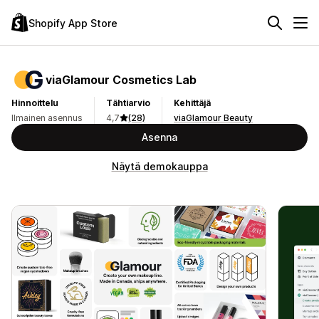
Shopify App Store
viaGlamour Cosmetics Lab
Hinnoittelu
Tähtiarvio
Kehittäjä
Ilmainen asennus
4,7
(28)
viaGlamour Beauty
Asenna
Näytä demokauppa