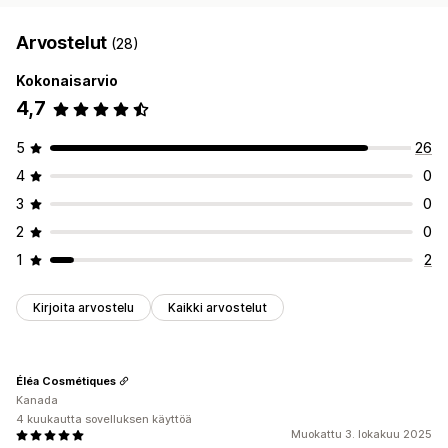
Arvostelut
(28)
Kokonaisarvio
4,7
5
26
4
0
3
0
2
0
1
2
Kirjoita arvostelu
Kaikki arvostelut
Éléa Cosmétiques
Kanada
4 kuukautta sovelluksen käyttöä
Muokattu 3. lokakuu 2025