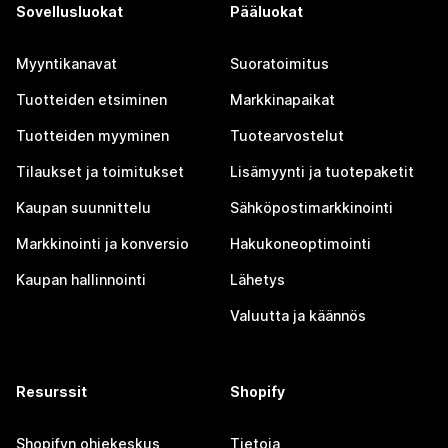
Sovellusluokat
Pääluokat
Myyntikanavat
Suoratoimitus
Tuotteiden etsiminen
Markkinapaikat
Tuotteiden myyminen
Tuotearvostelut
Tilaukset ja toimitukset
Lisämyynti ja tuotepaketit
Kaupan suunnittelu
Sähköpostimarkkinointi
Markkinointi ja konversio
Hakukoneoptimointi
Kaupan hallinnointi
Lähetys
Valuutta ja käännös
Resurssit
Shopify
Shopifyn ohjekeskus
Tietoja