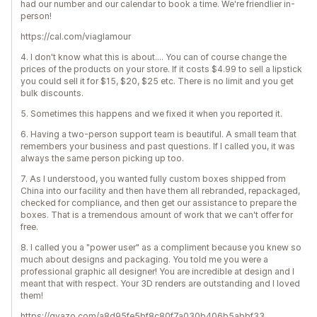
had our number and our calendar to book a time. We're friendlier in-
person!
https://cal.com/viaglamour
4. I don't know what this is about.... You can of course change the
prices of the products on your store. If it costs $4.99 to sell a lipstick
you could sell it for $15, $20, $25 etc. There is no limit and you get
bulk discounts.
5. Sometimes this happens and we fixed it when you reported it.
6. Having a two-person support team is beautiful. A small team that
remembers your business and past questions. If I called you, it was
always the same person picking up too.
7. As I understood, you wanted fully custom boxes shipped from
China into our facility and then have them all rebranded, repackaged,
checked for compliance, and then get our assistance to prepare the
boxes. That is a tremendous amount of work that we can't offer for
free.
8. I called you a "power user" as a compliment because you knew so
much about designs and packaging. You told me you were a
professional graphic all designer! You are incredible at design and I
meant that with respect. Your 3D renders are outstanding and I loved
them!
https://gyazo.com/a8d95fe5bf8c80f7a030b406b5abbf33