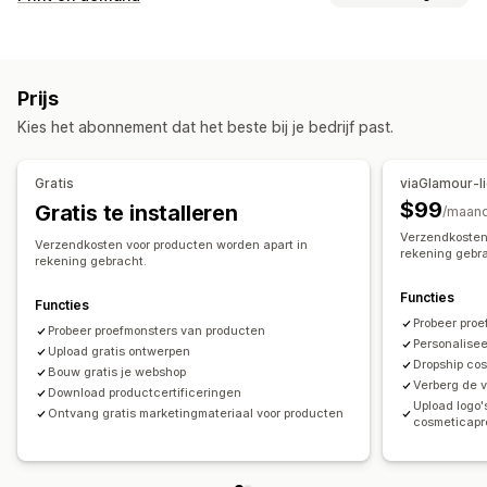
Kleding en accessoires
Gezondheid en schoonheid
Productaanpassing
Inkooplocaties
Eigen labels
Aangepaste verpakking
Mockup-generator
Australië
Canada
Duitsland
Estland
Finland
Frankrijk
Prijs
Pack-ins
Personalisering
Eigen templates
Georgië
Griekenland
Groenland
Hongarije
Kies het abonnement dat het beste bij je bedrijf past.
Producten
Hongkong SAR van China
IJsland
Ierland
Indonesië
Israël
Volledige bedrukking
Milieuvriendelijk
Biologisch
Japan
Monaco
Nieuw-Zeeland
Oostenrijk
Roemenië
Gratis
viaGlamour-l
Saoedi-Arabië
Spanje
Verenigd Koninkrijk
$99
Gratis te installeren
Verzendopties
/maan
Verenigde Arabische Emiraten
Verenigde Staten
Verzendkosten
White label
Bulkverzending
Aangepast verzenden
Verzendkosten voor producten worden apart in
rekening gebr
rekening gebracht.
Milieuvriendelijke verzending
Wereldwijde fulfilment
Verzenden naar meerdere adressen
Updates in real time
Functies
Functies
Totaalprijzen
Bestellingen volgen
Probeer pro
Probeer proefmonsters van producten
Personalise
Upload gratis ontwerpen
Dropship co
Bouw gratis je webshop
Verberg de 
Download productcertificeringen
Upload logo'
Ontvang gratis marketingmateriaal voor producten
cosmeticap