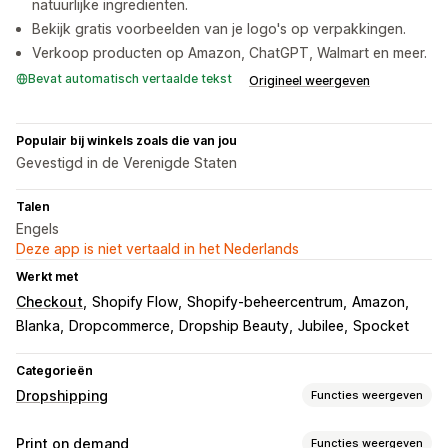
natuurlijke ingrediënten.
Bekijk gratis voorbeelden van je logo's op verpakkingen.
Verkoop producten op Amazon, ChatGPT, Walmart en meer.
Bevat automatisch vertaalde tekst
Origineel weergeven
Populair bij winkels zoals die van jou
Gevestigd in de Verenigde Staten
Talen
Engels
Deze app is niet vertaald in het Nederlands
Werkt met
Checkout
Shopify Flow
Shopify-beheercentrum
Amazon
Blanka
Dropcommerce
Dropship Beauty
Jubilee
Spocket
Categorieën
Dropshipping
Functies weergeven
Producten die je kunt verkopen
Print on demand
Functies weergeven