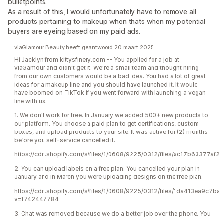
bulletpoints.
As a result of this, I would unfortunately have to remove all
products pertaining to makeup when thats when my potential
buyers are eyeing based on my paid ads.
viaGlamour Beauty heeft geantwoord 20 maart 2025
Hi Jacklyn from kittysfinery.com -- You applied for a job at
viaGamour and didn't get it. We're a small team and thought hiring
from our own customers would be a bad idea. You had a lot of great
ideas for a makeup line and you should have launched it. It would
have boomed on TikTok if you went forward with launching a vegan
line with us.
1. We don't work for free. In January we added 500+ new products to
our platform. You choose a paid plan to get certifications, custom
boxes, and upload products to your site. It was active for (2) months
before you self-service cancelled it.
https://cdn.shopify.com/s/files/1/0608/9225/0312/files/ac17b6337
2. You can upload labels on a free plan. You cancelled your plan in
January and in March you were uploading designs on the free plan.
https://cdn.shopify.com/s/files/1/0608/9225/0312/files/1da413ea9
v=1742447784
3. Chat was removed because we do a better job over the phone. You