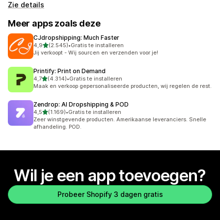
Zie details
Meer apps zoals deze
CJdropshipping: Much Faster
van 5 sterren
4,9
(2.545)
•
Gratis te installeren
2545 recensies in totaal
Jij verkoopt - Wij sourcen en verzenden voor je!
Printify: Print on Demand
van 5 sterren
4,7
(4.314)
•
Gratis te installeren
4314 recensies in totaal
Maak en verkoop gepersonaliseerde producten, wij regelen de rest.
Zendrop: AI Dropshipping & POD
van 5 sterren
4,5
(1.169)
•
Gratis te installeren
1169 recensies in totaal
Zeer winstgevende producten. Amerikaanse leveranciers. Snelle
afhandeling. POD.
Wil je een app toevoegen?
Probeer Shopify 3 dagen gratis