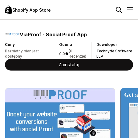
Shopify App Store
ViaProof ‑ Social Proof App
Ceny
Ocena
Deweloper
Bezpłatny plan jest
(0
Technyde Software
0,0
dostępny
Recenzje)
LLP
Zainstaluj