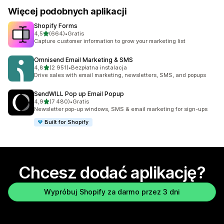
Więcej podobnych aplikacji
Shopify Forms
na 5 gwiazdek
4,5
(664)
•
Gratis
Łączna liczba recenzji: 664
Capture customer information to grow your marketing list
Omnisend Email Marketing & SMS
na 5 gwiazdek
4,8
(2 951)
•
Bezpłatna instalacja
Łączna liczba recenzji: 2951
Drive sales with email marketing, newsletters, SMS, and popups
SendWILL Pop up Email Popup
na 5 gwiazdek
4,9
(7 480)
•
Gratis
Łączna liczba recenzji: 7480
Newsletter pop-up windows, SMS & email marketing for sign-ups
Built for Shopify
Chcesz dodać aplikację?
Wypróbuj Shopify za darmo przez 3 dni