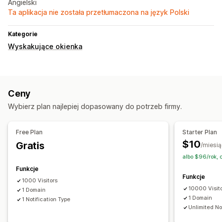
Angielski
Ta aplikacja nie została przetłumaczona na język Polski
Kategorie
Wyskakujące okienka
Ceny
Wybierz plan najlepiej dopasowany do potrzeb firmy.
Free Plan
Starter Plan
$10
Gratis
/miesią
albo $96/rok,
Funkcje
Funkcje
1000 Visitors
10000 Visit
1 Domain
1 Domain
1 Notification Type
Unlimited No