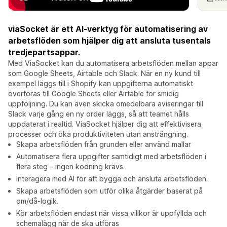
viaSocket är ett AI-verktyg för automatisering av
arbetsflöden som hjälper dig att ansluta tusentals
tredjepartsappar.
Med ViaSocket kan du automatisera arbetsflöden mellan appar
som Google Sheets, Airtable och Slack. När en ny kund till
exempel läggs till i Shopify kan uppgifterna automatiskt
överföras till Google Sheets eller Airtable för smidig
uppföljning. Du kan även skicka omedelbara aviseringar till
Slack varje gång en ny order läggs, så att teamet hålls
uppdaterat i realtid. ViaSocket hjälper dig att effektivisera
processer och öka produktiviteten utan ansträngning.
Skapa arbetsflöden från grunden eller använd mallar
Automatisera flera uppgifter samtidigt med arbetsflöden i
flera steg – ingen kodning krävs.
Interagera med AI för att bygga och ansluta arbetsflöden.
Skapa arbetsflöden som utför olika åtgärder baserat på
om/då-logik.
Kör arbetsflöden endast när vissa villkor är uppfyllda och
schemalägg när de ska utföras