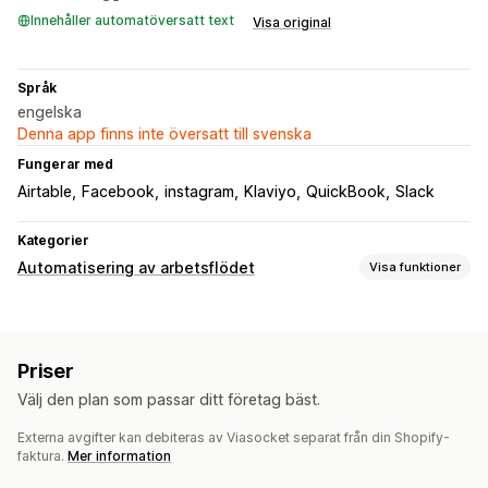
Innehåller automatöversatt text
Visa original
Språk
engelska
Denna app finns inte översatt till svenska
Fungerar med
Airtable
Facebook
instagram
Klaviyo
QuickBook
Slack
Kategorier
Automatisering av arbetsflödet
Visa funktioner
Automatiseringsuppgifter
Kundsegment
Priser
Anpassning
Välj den plan som passar ditt företag bäst.
API:er
Anpassade utlösare
Anpassade arbetsflöden
Externa avgifter kan debiteras av Viasocket separat från din Shopify-
faktura.
Mer information