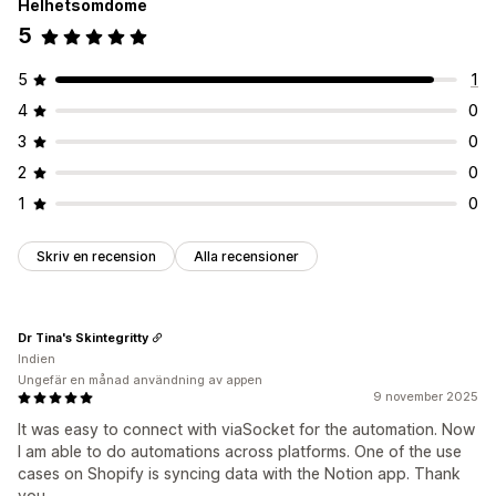
Helhetsomdöme
5
5
1
4
0
3
0
2
0
1
0
Skriv en recension
Alla recensioner
Dr Tina's Skintegritty
Indien
Ungefär en månad användning av appen
9 november 2025
It was easy to connect with viaSocket for the automation. Now
I am able to do automations across platforms. One of the use
cases on Shopify is syncing data with the Notion app. Thank
you.