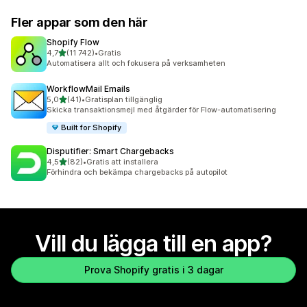
Fler appar som den här
Shopify Flow
av 5 stjärnor
4,7
(11 742)
•
Gratis
11742 recensioner totalt
Automatisera allt och fokusera på verksamheten
WorkflowMail Emails
av 5 stjärnor
5,0
(41)
•
Gratisplan tillgänglig
41 recensioner totalt
Skicka transaktionsmejl med åtgärder för Flow-automatisering
Built for Shopify
Disputifier: Smart Chargebacks
av 5 stjärnor
4,5
(82)
•
Gratis att installera
82 recensioner totalt
Förhindra och bekämpa chargebacks på autopilot
Vill du lägga till en app?
Prova Shopify gratis i 3 dagar