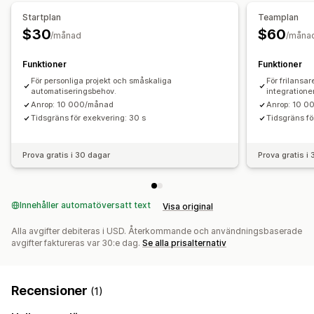
Startplan
Teamplan
$30
$60
/månad
/måna
Funktioner
Funktioner
För personliga projekt och småskaliga
För frilansa
automatiseringsbehov.
integrationer
Anrop: 10 000/månad
Anrop: 10 
Tidsgräns för exekvering: 30 s
Tidsgräns fö
Prova gratis i 30 dagar
Prova gratis i
Innehåller automatöversatt text
Visa original
Alla avgifter debiteras i USD. Återkommande och användningsbaserade
avgifter faktureras var 30:e dag.
Se alla prisalternativ
Recensioner
(1)