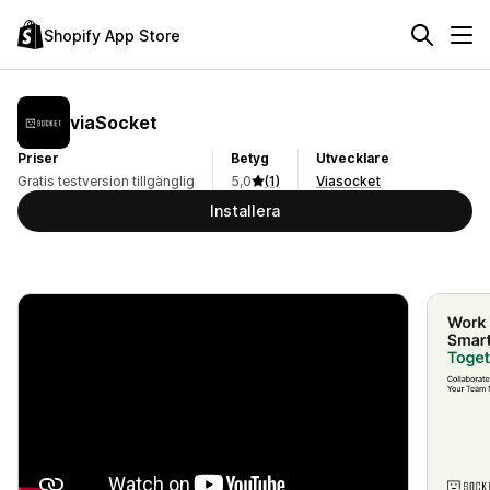
Shopify App Store
viaSocket
Priser
Betyg
Utvecklare
Gratis testversion tillgänglig
5,0
(1)
Viasocket
Installera