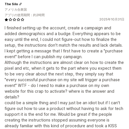
The Silo
アメリカ合衆国
アプリの使用期間：約2時間
2025年10月31日
I finished setting up the account, create a campaign and
added demographics and a budge. Everything appears to be
easy until the end, I could not figure-out how to finalize the
setup, the instructions don't match the results and lack details.
I kept getting a message that I first have to create a "purchase
event" before I can publish my campaign.
Although the instructions are almost clear on how to create the
pixel and etc, when it gets to the part where you expect them
to be very clear about the next step, they simply say that
"every successful purchase on my site will trigger a purchase
event" WTF - do I need to make a purchase on my own
website for this crap to activate? where is the answer and
details?
could be a simple thing and I may just be an idiot but if I can't
figure out how to use a product without having to ask for tech
support it is the end for me. Would be great if the people
creating the instructions stopped assuming everyone is
already familiar with this kind of procedure and took a KISS