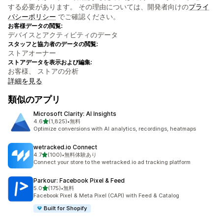
する必要があります。 その理由については、開発者向けの
プライ
バシーポリシー
でご確認ください。
お客様データの閲覧:
デバイスとアクティビティのデータ
スタッフと協力者のデータの閲覧:
ストアオーナー
ストアデータを表示および編集:
お客様、 ストアの分析
詳細を見る
類似のアプリ
Microsoft Clarity: AI Insights
5つ星中
4.6
(1,825)
•
無料
合計レビュー数：1825件
Optimize conversions with AI analytics, recordings, heatmaps
wetracked.io Connect
5つ星中
4.7
(100)
•
無料体験あり
合計レビュー数：100件
Connect your store to the wetracked.io ad tracking platform
Parkour: Facebook Pixel & Feed
5つ星中
5.0
(175)
•
無料
合計レビュー数：175件
Facebook Pixel & Meta Pixel (CAPI) with Feed & Catalog
Built for Shopify