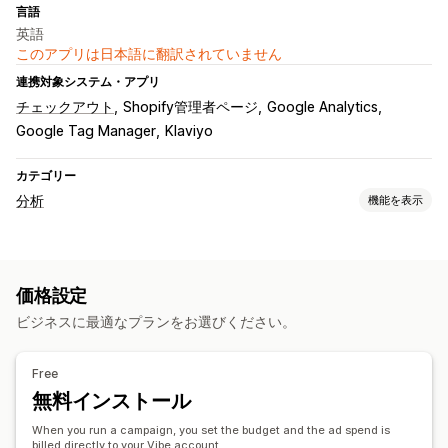
言語
英語
このアプリは日本語に翻訳されていません
連携対象システム・アプリ
チェックアウト
Shopify管理者ページ
Google Analytics
Google Tag Manager
Klaviyo
カテゴリー
分析
機能を表示
お客様の操作動向
イベント追跡
価格設定
マーケティングと販売
ビジネスに最適なプランをお選びください。
ROAS
購入の追跡
ファネル分析
ピクセル追跡
ビジュアルとレポート
Free
無料インストール
分析ダッシュボード
履歴分析
When you run a campaign, you set the budget and the ad spend is
billed directly to your Vibe account