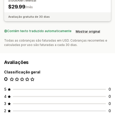
StockAlert Mensal
Notificações e análises
$29.99
/mês
Notificações de reabastecimento
Lembretes de reposição
Alertas de estoque baixo
Avaliação gratuita de 30 dias
Notificações de falta de estoque
Alertas de limite
Relatórios personalizados
Insights
Contém texto traduzido automaticamente
Mostrar original
Notificações por e-mail
Análises
Todas as cobranças são faturadas em USD. Cobranças recorrentes e
calculadas por uso são faturadas a cada 30 dias.
Avaliações
Classificação geral
0
5
0
4
0
3
0
2
0