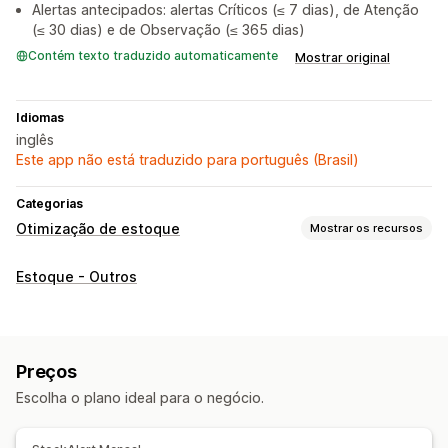
Alertas antecipados: alertas Críticos (≤ 7 dias), de Atenção
(≤ 30 dias) e de Observação (≤ 365 dias)
Contém texto traduzido automaticamente
Mostrar original
Idiomas
inglês
Este app não está traduzido para português (Brasil)
Categorias
Otimização de estoque
Mostrar os recursos
Gestão de estoque
Estoque - Outros
Acompanhamento de estoque
Previsão
SKUs
Reposição de estoque
Planejamento de estoque
Gerenciamento de pedidos
Preços
Processamento em lote
Processamento automático
Escolha o plano ideal para o negócio.
Pedidos de compra