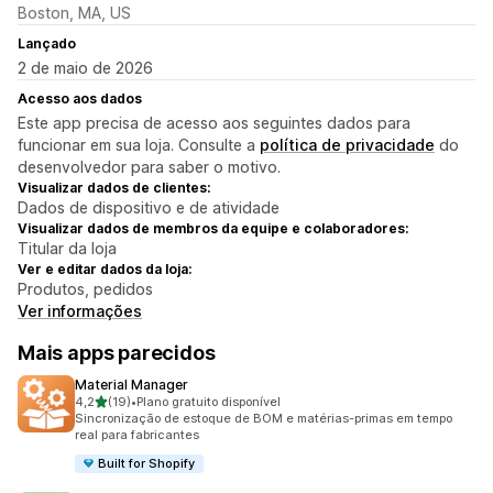
Boston, MA, US
Lançado
2 de maio de 2026
Acesso aos dados
Este app precisa de acesso aos seguintes dados para
funcionar em sua loja. Consulte a
política de privacidade
do
desenvolvedor para saber o motivo.
Visualizar dados de clientes:
Dados de dispositivo e de atividade
Visualizar dados de membros da equipe e colaboradores:
Titular da loja
Ver e editar dados da loja:
Produtos, pedidos
Ver informações
Mais apps parecidos
Material Manager
de 5 estrelas
4,2
(19)
•
Plano gratuito disponível
19 avaliações ao todo
Sincronização de estoque de BOM e matérias-primas em tempo
real para fabricantes
Built for Shopify