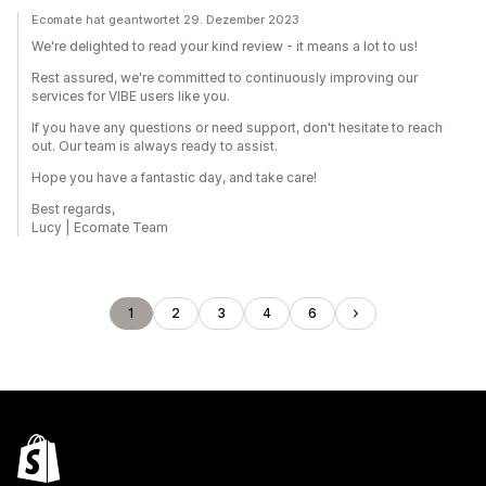
Ecomate hat geantwortet 29. Dezember 2023
We're delighted to read your kind review - it means a lot to us!
Rest assured, we're committed to continuously improving our
services for VIBE users like you.
If you have any questions or need support, don't hesitate to reach
out. Our team is always ready to assist.
Hope you have a fantastic day, and take care!
Best regards,
Lucy | Ecomate Team
1
2
3
4
6