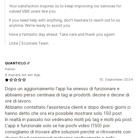
Your satisfaction inspires us to keep improving our services for
valued VIBE users like you.
If you need help with anything, don't hesitate to reach out to us
anytime. We're ready to assist you.
Have a fantastic day ahead. Take care and thank you again!
Uche | Ecomate Team
QUANTICLO
Italien
8 monate mit der App
10. September 2024
Dopo un aggiornamento l'app ha smesso di funzionare e
abbiamo perso centinaia di tag ai prodotti. decine e decine di
ore di lavoro.
Abbiamo contattato l'assistenza clienti e dopo diversi giorni ci
hanno detto che ora era possibile mostrare solo 150 post.
In realtà in passato noi vedevamo molti più tag e molti più post.
L'app è funzionale solo se hai pochi video (150) poi
consigliamo di trovare altre soluzioni perchè vi ritroverete con
diversi feed organizzati malissimo graficamente e nella