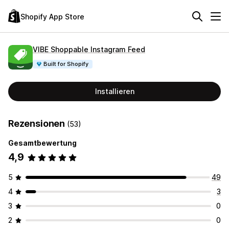
Shopify App Store
VIBE Shoppable Instagram Feed
Built for Shopify
Installieren
Rezensionen
(53)
Gesamtbewertung
4,9
5
49
4
3
3
0
2
0