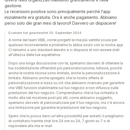
gestione.
Le recensioni positive sono principalmente perchè l'app
inizialmente era gratuita. Ora è anche pagamento. Abbiamo
perso solo dei gran mesi di lavoro!! Davvero un dispiacere!
Ecomate hat geantwortet 20. September 2024
A nome del team VIBE, vorrei porgerti le mie più sentite scuse per
qualsiasi inconveniente e problema tu abbia avuto con la nostra app.
Ci teniamo a uno standard elevato e ci dispiace di non essere stati
all'altezza delle tue aspettative.
Dopo una lunga discussione con te, speriamo davvero di ottenere la
tua soddisfazione offrendoti più personalizzazione, tuttavia, poiché
anche le nostre risorse sono limitate, anche la personalizzazione è
limitata. Abbiamo anche spiegato che la nostra offerta di
personalizzazione si basa su ciò che abbiamo ricercato per garantire
che VIBE funzioni stabilmente sul tuo negozio e non influisca sulle
prestazioni del tuo negozio. Comprendiamo che la tua richiesta è
molto alta nel mostrare post più alti, come abbiamo suggerito,
speriamo davvero di personalizzare per il tuo negozio, ma c'è ancora
una limitazione per garantire le prestazioni del tuo negozio.
Spero che tu possa darci un'altra possibilità per aiutarti, ti preghiamo
di contattarci tramite chat live 24 ore su 24, 7 giorni su 7 o di
rispondere alla mia e-mail.