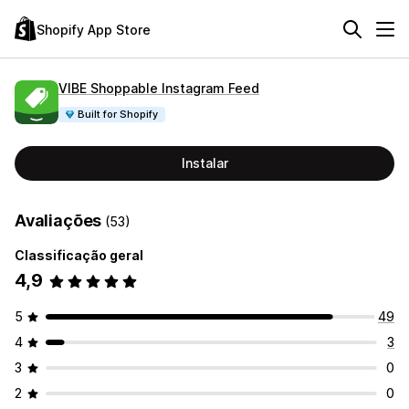
Shopify App Store
VIBE Shoppable Instagram Feed
Built for Shopify
Instalar
Avaliações
(53)
Classificação geral
4,9
5
49
4
3
3
0
2
0