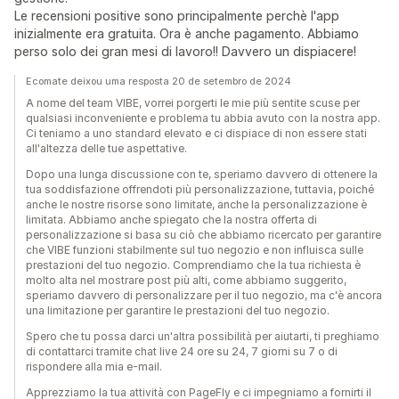
Le recensioni positive sono principalmente perchè l'app
inizialmente era gratuita. Ora è anche pagamento. Abbiamo
perso solo dei gran mesi di lavoro!! Davvero un dispiacere!
Ecomate deixou uma resposta 20 de setembro de 2024
A nome del team VIBE, vorrei porgerti le mie più sentite scuse per
qualsiasi inconveniente e problema tu abbia avuto con la nostra app.
Ci teniamo a uno standard elevato e ci dispiace di non essere stati
all'altezza delle tue aspettative.
Dopo una lunga discussione con te, speriamo davvero di ottenere la
tua soddisfazione offrendoti più personalizzazione, tuttavia, poiché
anche le nostre risorse sono limitate, anche la personalizzazione è
limitata. Abbiamo anche spiegato che la nostra offerta di
personalizzazione si basa su ciò che abbiamo ricercato per garantire
che VIBE funzioni stabilmente sul tuo negozio e non influisca sulle
prestazioni del tuo negozio. Comprendiamo che la tua richiesta è
molto alta nel mostrare post più alti, come abbiamo suggerito,
speriamo davvero di personalizzare per il tuo negozio, ma c'è ancora
una limitazione per garantire le prestazioni del tuo negozio.
Spero che tu possa darci un'altra possibilità per aiutarti, ti preghiamo
di contattarci tramite chat live 24 ore su 24, 7 giorni su 7 o di
rispondere alla mia e-mail.
Apprezziamo la tua attività con PageFly e ci impegniamo a fornirti il ​​