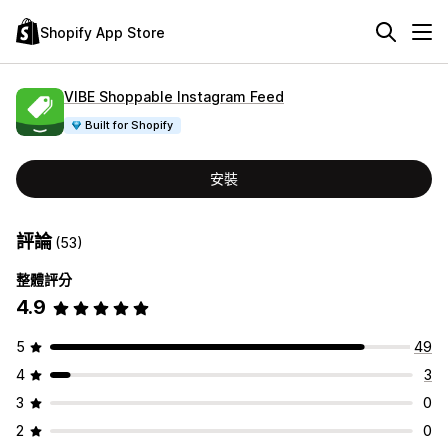
Shopify App Store
VIBE Shoppable Instagram Feed
Built for Shopify
安裝
評論
(53)
整體評分
4.9
5
49
4
3
3
0
2
0