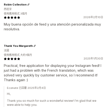
Robin Collection
西班牙
使用應用程式 3個月
2026年2月10日
Muy buena opción de feed y una atención personalizada muy
resolutiva.
Thank You Margareth
法國
使用應用程式 大約1個月
2025年1月30日
Practical, free application for displaying your Instagram feed! I
just had a problem with the French translation, which was
solved very quickly by customer service, so I recommend it!
Thanks again :)
Ecomate 已回覆 2025年2月4日
Hi,
Thank you so much for such a wonderful review! I'm glad that we
were able to help you.