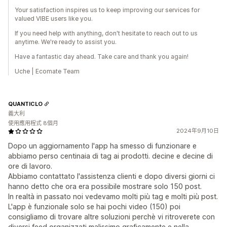
Your satisfaction inspires us to keep improving our services for
valued VIBE users like you.
If you need help with anything, don't hesitate to reach out to us
anytime. We're ready to assist you.
Have a fantastic day ahead. Take care and thank you again!
Uche | Ecomate Team
QUANTICLO
義大利
使用應用程式 8個月
2024年9月10日
Dopo un aggiornamento l'app ha smesso di funzionare e
abbiamo perso centinaia di tag ai prodotti. decine e decine di
ore di lavoro.
Abbiamo contattato l'assistenza clienti e dopo diversi giorni ci
hanno detto che ora era possibile mostrare solo 150 post.
In realtà in passato noi vedevamo molti più tag e molti più post.
L'app è funzionale solo se hai pochi video (150) poi
consigliamo di trovare altre soluzioni perchè vi ritroverete con
diversi feed organizzati malissimo graficamente e nella