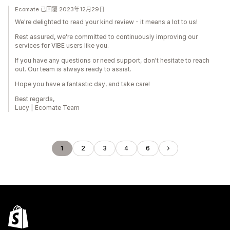
Ecomate 已回覆 2023年12月29日
We're delighted to read your kind review - it means a lot to us!
Rest assured, we're committed to continuously improving our
services for VIBE users like you.
If you have any questions or need support, don't hesitate to reach
out. Our team is always ready to assist.
Hope you have a fantastic day, and take care!
Best regards,
Lucy | Ecomate Team
1
2
3
4
6