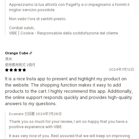
Apprezziamo la tua attività con PageFly e ci impegniamo a fornirti il ​​
miglior servizio possibile.
Non vedo l'ora di sentirti presto.
Cordiali saluti,
VIBE | Cookie - Responsabile della soddisfazione del cliente
Orange Cube
澳洲
使用應用程式 2個月
2024年7月12日
It is a nice Insta app to present and highlight my product on
the website. The shopping function makes it easy to add
products to the cart. I highly recommend this app. Additionally,
the online support responds quickly and provides high-quality
answers to my questions.
Ecomate 已回覆 2024年7月28日
Thank you so much for your review, I am so happy that you have a
positive experience with VIBE.
It was very nice of you. Rest assured that we will keep on improving