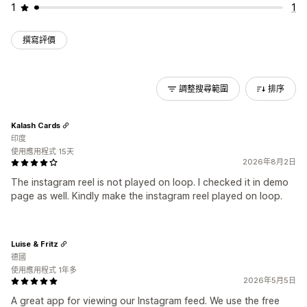
1
1
撰寫評價
調整搜尋範圍
排序
Kalash Cards
印度
使用應用程式 15天
2026年8月2日
The instagram reel is not played on loop. I checked it in demo
page as well. Kindly make the instagram reel played on loop.
Luise & Fritz
德國
使用應用程式 1年多
2026年5月5日
A great app for viewing our Instagram feed. We use the free