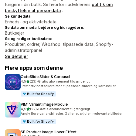
fungere i din butik. Se hvorfor i udviklerens
politik om
beskyttelse af persondata
.
Se kundedata:
Enheds- og aktivitetsdata
Se data om medarbejdere og bidragydere:
Butiksejer
Se og rediger butiksdata:
Produkter, ordrer, Webshop, tilpassede data, Shopify-
administratorpanel
Se detaljer
Flere apps som denne
OctoSlide Slider & Carousel
ud af 5 stjerner
4,5
(23)
•
Gratis abonnement tilgængeligt
23 anmeldelser i alt
Fremhæv bestsellere med tilpassede slidere og karruseller
Built for Shopify
VIM: Variant Image Module
ud af 5 stjerner
4,9
(22)
•
Gratis abonnement tilgængeligt
22 anmeldelser i alt
Angiv flere variantbilleder. Galleriet skjuler irrelevante billeder
Built for Shopify
SB Product Image Hover Effect