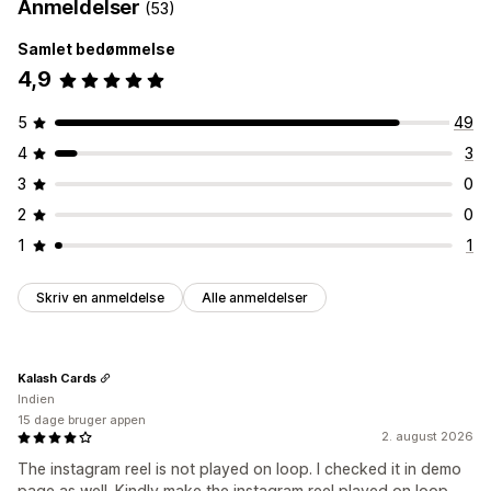
Anmeldelser
(53)
Samlet bedømmelse
4,9
5
49
4
3
3
0
2
0
1
1
Skriv en anmeldelse
Alle anmeldelser
Kalash Cards
Indien
15 dage bruger appen
2. august 2026
The instagram reel is not played on loop. I checked it in demo
page as well. Kindly make the instagram reel played on loop.