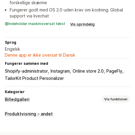
forskellige skærme
Fungerer godt med OS 2.0 uden krav om kodning. Global
support via livechat
Indeholder maskinoversat tekst
Vis oprindelig
Sprog
Engelsk
Denne app er ikke oversat til Dansk
Fungerer sammen med
Shopify-administrator
Instagram
Online store 2.0
PageFly
TailorKit Product Personalizer
Kategorier
Billedgalleri
Vis funktioner
Gallerityper
Produktvisning – andet
Karrusel
Køb looket
Gitter
Video
Tilpasning