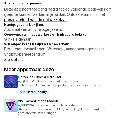
Toegang tot gegevens
Deze app heeft toegang nodig tot de volgende gegevens om
goed te kunnen werken in je winkel. Ontdek waarom in het
privacybeleid van de ontwikkelaar
.
Klantgegevens bekijken:
Apparaat- en activiteitsgegevens
Gegevens van medewerkers en bijdragers bekijken:
Winkeleigenaar
Winkelgegevens bekijken en bewerken:
Producten, bestellingen, Webshop, aangepaste gegevens,
Shopify-beheercentrum
Zie details
Meer apps zoals deze
OctoSlide Slider & Carousel
van 5 sterren
4,5
(23)
•
Gratis abonnement beschikbaar
23 recensies in totaal
Licht bestsellers uit met aanpasbare sliders en carrousels
Built for Shopify
VIM: Variant Image Module
van 5 sterren
4,9
(22)
•
Gratis abonnement beschikbaar
22 recensies in totaal
Stel meerdere variantafbeeldingen in, de galerij verbergt niet-
gerelateerde afbeeldingen