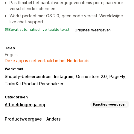
Pas flexibel het aantal weergegeven items per rij aan voor
verschillende schermen
Werkt perfect met OS 2.0, geen code vereist. Wereldwijde
live chat-support
Bevat automatisch vertaalde tekst
Origineel weergeven
Talen
Engels
Deze app is niet vertaald in het Nederlands
Werkt met
Shopify-beheercentrum
Instagram
Online store 2.0
PageFly
TailorKit Product Personalizer
Categorieën
Afbeeldingengalerij
Functies weergeven
Gallerijtypen
Productweergave - Anders
Carrousel
Shop de look
Grid
Video