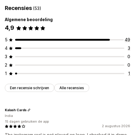
Recensies
(53)
Algemene beoordeling
4,9
5
49
4
3
3
0
2
0
1
1
Een recensie schrijven
Alle recensies
Kalash Cards
India
15 dagen gebruiken de app
2 augustus 2026
The instagram reel is not played on loop. I checked it in demo