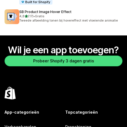
Built for Shopify
SB Product Image Hover Effect
van 5 sterren
4,8
(17)
•
Gratis
17 recensies in totaal
Tweede afbeelding tonen bij hovereffect met vloeiende animatie
Wil je een app toevoegen?
Probeer Shopify 3 dagen gratis
App-categorieën
Topcategorieën
Verkoopkanalen
Dropshipping