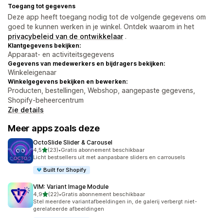
Toegang tot gegevens
Deze app heeft toegang nodig tot de volgende gegevens om
goed te kunnen werken in je winkel. Ontdek waarom in het
privacybeleid van de ontwikkelaar
.
Klantgegevens bekijken:
Apparaat- en activiteitsgegevens
Gegevens van medewerkers en bijdragers bekijken:
Winkeleigenaar
Winkelgegevens bekijken en bewerken:
Producten, bestellingen, Webshop, aangepaste gegevens,
Shopify-beheercentrum
Zie details
Meer apps zoals deze
OctoSlide Slider & Carousel
van 5 sterren
4,5
(23)
•
Gratis abonnement beschikbaar
23 recensies in totaal
Licht bestsellers uit met aanpasbare sliders en carrousels
Built for Shopify
VIM: Variant Image Module
van 5 sterren
4,9
(22)
•
Gratis abonnement beschikbaar
22 recensies in totaal
Stel meerdere variantafbeeldingen in, de galerij verbergt niet-
gerelateerde afbeeldingen