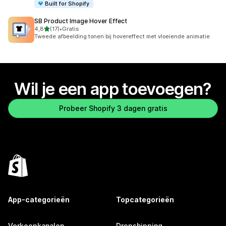
Built for Shopify
SB Product Image Hover Effect
van 5 sterren
4,8
(17)
•
Gratis
17 recensies in totaal
Tweede afbeelding tonen bij hovereffect met vloeiende animatie
Wil je een app toevoegen?
Probeer Shopify 3 dagen gratis
App-categorieën
Topcategorieën
Verkoopkanalen
Dropshipping