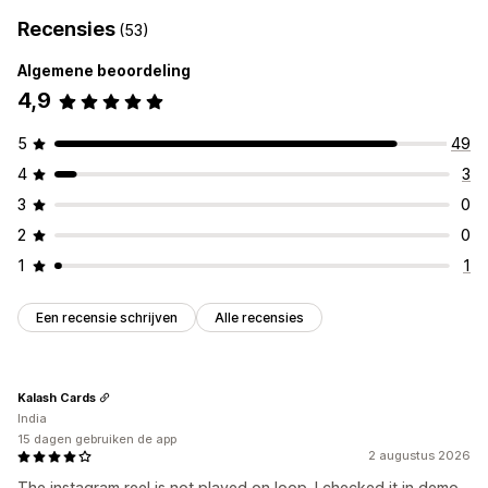
Recensies
(53)
Algemene beoordeling
4,9
5
49
4
3
3
0
2
0
1
1
Een recensie schrijven
Alle recensies
Kalash Cards
India
15 dagen gebruiken de app
2 augustus 2026
The instagram reel is not played on loop. I checked it in demo