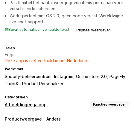
Pas flexibel het aantal weergegeven items per rij aan voor
verschillende schermen
Werkt perfect met OS 2.0, geen code vereist. Wereldwijde
live chat-support
Bevat automatisch vertaalde tekst
Origineel weergeven
Talen
Engels
Deze app is niet vertaald in het Nederlands
Werkt met
Shopify-beheercentrum
Instagram
Online store 2.0
PageFly
TailorKit Product Personalizer
Categorieën
Afbeeldingengalerij
Functies weergeven
Gallerijtypen
Productweergave - Anders
Carrousel
Shop de look
Grid
Video