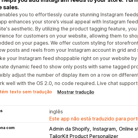
e sales.
enables you to effortlessly curate stunning Instagram feed
pp enhances your store’s visual appeal with Instagram feed
te's aesthetic. By utilizing the product tagging feature, y
ience for customers on your website, allowing them to sho
ded on your pages. We offer custom styling for storefront
w posts and reels from your Instagram account in grid and 
e your Instagram feed shoppable right on your website by
eate dynamic feed to show only posts with same tagged pr
xibly adjust the number of display item on a row on differen
k well with the OS 2.0, no code required. Live chat suppor
tém texto sem tradução
Mostrar tradução
as
inglês
Este app não está traduzido para port
ona com
Admin da Shopify
Instagram
Online s
TailorKit Product Personalizer