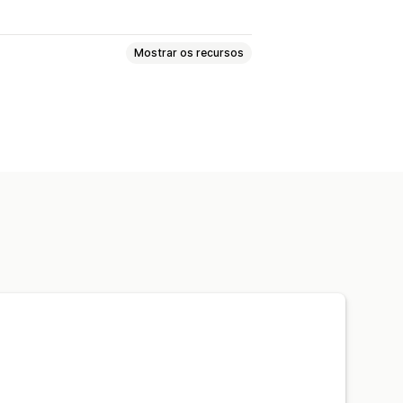
Mostrar os recursos
põem o look
Grade
Vídeo
e para dispositivos móveis