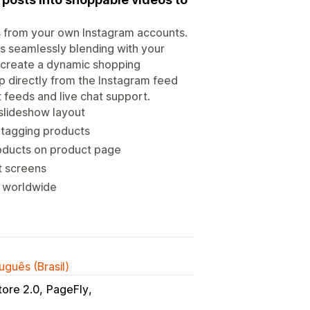
s from your own Instagram accounts.
s seamlessly blending with your
ou create a dynamic shopping
p directly from the Instagram feed
 feeds and live chat support.
slideshow layout
 tagging products
oducts on product page
t screens
t worldwide
uguês (Brasil)
tore 2.0
PageFly