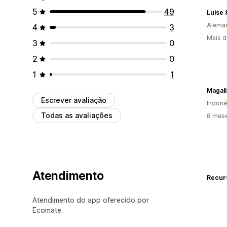
5
49
Luise 
Alema
4
3
Mais d
3
0
2
0
1
1
Magali
Escrever avaliação
Indoné
Todas as avaliações
8 mes
Atendimento
Recur
Atendimento do app oferecido por
Ecomate.