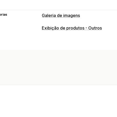
orias
Galeria de imagens
Tipos de galeria
Exibição de produtos - Outros
Carrossel
Comprar os itens que com
Personalização
Estilos personalizados
Responsividad