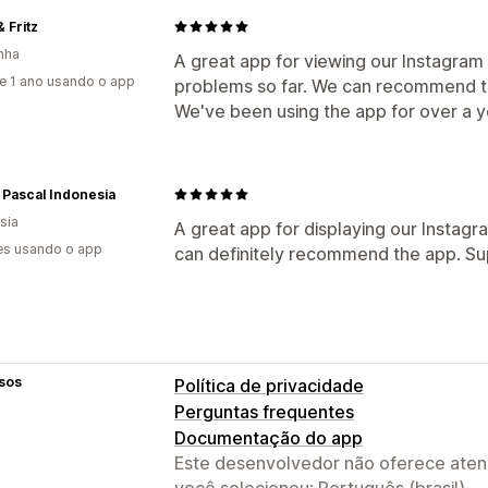
& Fritz
nha
A great app for viewing our Instagram
e 1 ano usando o app
problems so far. We can recommend t
We've been using the app for over a ye
 Pascal Indonesia
sia
A great app for displaying our Instagr
es usando o app
can definitely recommend the app. Su
sos
Política de privacidade
Perguntas frequentes
Documentação do app
Este desenvolvedor não oferece atend
você selecionou: Português (brasil).