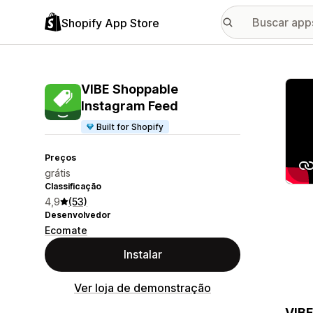
Shopify App Store
Galer
VIBE Shoppable
Instagram Feed
Built for Shopify
Preços
grátis
Classificação
4,9
(53)
Desenvolvedor
Ecomate
Instalar
Ver loja de demonstração
VIBE