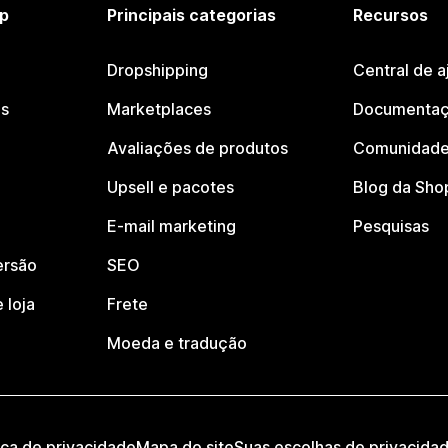
p
Principais categorias
Recursos
Dropshipping
Central de a
os
Marketplaces
Documentaç
Avaliações de produtos
Comunidade
Upsell e pacotes
Blog da Sho
E-mail marketing
Pesquisas
ersão
SEO
 loja
Frete
Moeda e tradução
ica de privacidade
Mapa do site
Suas escolhas de privacida