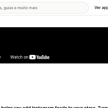
Ver ap
ia de imagens em destaque
 helps you add Instagram feeds to your store. Turn