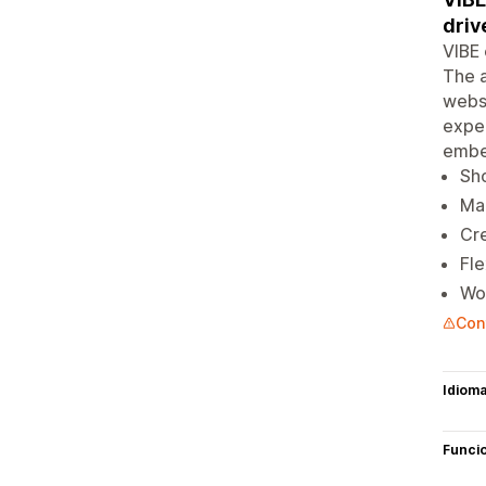
driv
VIBE 
The a
websi
exper
embed
Sho
Mak
Cr
Fle
Wor
Con
Idiom
Funci