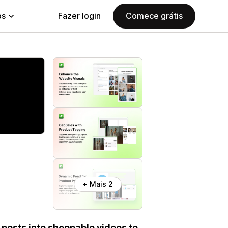
ps
Fazer login
Comece grátis
+ Mais 2
 posts into shoppable videos to