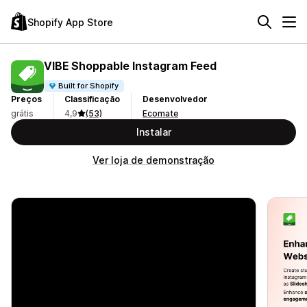
Shopify App Store
VIBE Shoppable Instagram Feed
Built for Shopify
Preços
Classificação
Desenvolvedor
grátis
4,9
(53)
Ecomate
Instalar
Ver loja de demonstração