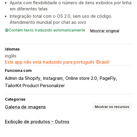
Ajuste com flexibilidade o número de itens exibidos por linha
em diferentes telas
Integração total com o OS 2.0, sem uso de código.
Atendimento mundial por chat ao vivo
Contém texto traduzido automaticamente
Mostrar original
Idiomas
inglês
Este app não está traduzido para português (Brasil)
Funciona com
Admin da Shopify
Instagram
Online store 2.0
PageFly
TailorKit Product Personalizer
Categorias
Galeria de imagens
Mostrar os recursos
Tipos de galeria
Exibição de produtos - Outros
Carrossel
Comprar os itens que compõem o look
Grade
Vídeo