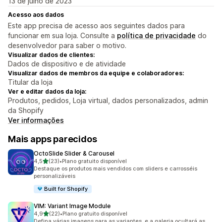
13 de julho de 2023
Acesso aos dados
Este app precisa de acesso aos seguintes dados para
funcionar em sua loja. Consulte a
política de privacidade
do
desenvolvedor para saber o motivo.
Visualizar dados de clientes:
Dados de dispositivo e de atividade
Visualizar dados de membros da equipe e colaboradores:
Titular da loja
Ver e editar dados da loja:
Produtos, pedidos, Loja virtual, dados personalizados, admin
da Shopify
Ver informações
Mais apps parecidos
OctoSlide Slider & Carousel
de 5 estrelas
4,5
(23)
•
Plano gratuito disponível
23 avaliações ao todo
Destaque os produtos mais vendidos com sliders e carrosséis
personalizáveis
Built for Shopify
VIM: Variant Image Module
de 5 estrelas
4,9
(22)
•
Plano gratuito disponível
22 avaliações ao todo
Defina várias imagens para as variantes, e a galeria ocultará as