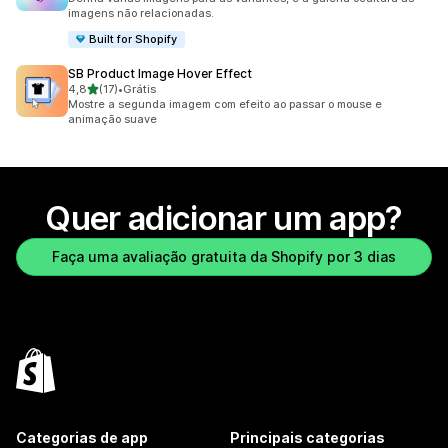
imagens não relacionadas.
Built for Shopify
SB Product Image Hover Effect
de 5 estrelas
4,8
(17)
•
Grátis
17 avaliações ao todo
Mostre a segunda imagem com efeito ao passar o mouse e
animação suave
Quer adicionar um app?
Faça uma avaliação gratuita da Shopify por 3 dias
Categorias de app
Principais categorias