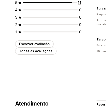
5
11
Soraya
4
0
Paquis
3
0
Aproxi
2
0
usand
1
0
Zarpo
Escrever avaliação
Estado
Todas as avaliações
19 dia
Atendimento
Recur