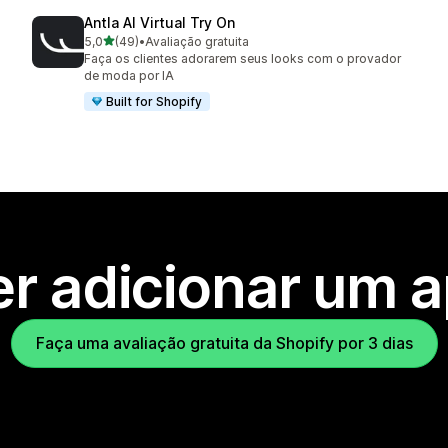
Antla AI Virtual Try On
de 5 estrelas
5,0
(49)
•
Avaliação gratuita
49 avaliações ao todo
Faça os clientes adorarem seus looks com o provador
de moda por IA
Built for Shopify
r adicionar um 
Faça uma avaliação gratuita da Shopify por 3 dias