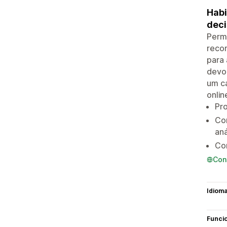
Habi
deci
Permi
reco
para 
devol
um c
onlin
Pro
Co
aná
Con
Con
Idiom
Funci