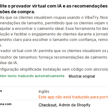
lite o provador virtual com IA e as recomendações
sões de compra.
ta que os clientes visualizem roupas usando o VibeTry. Nos
mendações de tamanho, permitindo que os clientes vejam o
ajudar a encontrar o caimento ideal. Essa ferramenta foi de
ução e facilitar o engajamento de clientes durante a jorna
aminho claro para escolher o tamanho com confiança, remo
e.
vador virtual com IA: permita que os clientes visualizem os
nsultor de tamanhos: forneça recomendações de caimento
lise de IA.
figuração simplificada: instalação sem código com sincro
tém texto traduzido automaticamente
Mostrar original
as
inglês
Este app não está traduzido para port
ona com
Checkout
Admin da Shopify