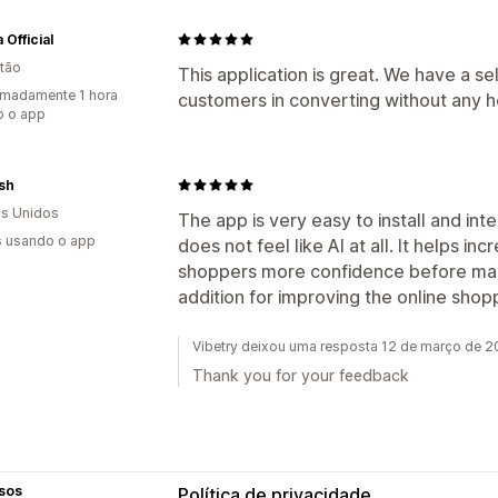
 Official
tão
This application is great. We have a se
madamente 1 hora
customers in converting without any he
o o app
sh
s Unidos
The app is very easy to install and int
s usando o app
does not feel like AI at all. It helps i
shoppers more confidence before maki
addition for improving the online shop
Vibetry deixou uma resposta 12 de março de 
Thank you for your feedback
sos
Política de privacidade