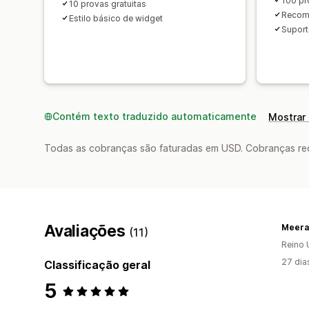
100 p
10 provas gratuitas
Recom
Estilo básico de widget
Suport
Contém texto traduzido automaticamente
Mostrar 
Todas as cobranças são faturadas em USD. Cobranças reco
Avaliações
Meeral
(11)
Reino 
27 dia
Classificação geral
5