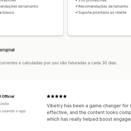
rovas/mês
250 provas/mês
endações de tamanho
Recomendações de tamanho
e básico
Suporte prioritário ao cliente
original
rrentes e calculadas por uso são faturadas a cada 30 dias.
 Official
Unido
Vibetry has been a game changer for m
s usando o app
effective, and the content looks compl
which has really helped boost engage