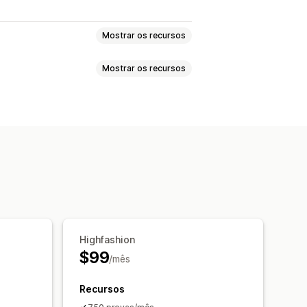
Mostrar os recursos
Mostrar os recursos
tamanhos
Experimentação virtual
 IA
s ao vivo
ial
Highfashion
$99
/mês
Recursos