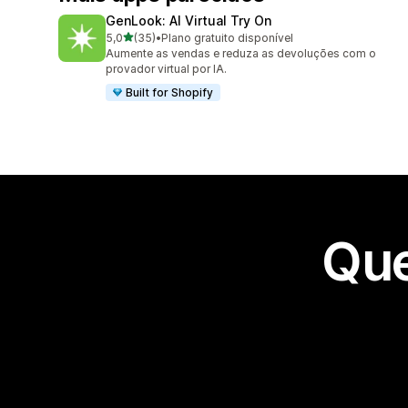
GenLook: AI Virtual Try On
de 5 estrelas
5,0
(35)
•
Plano gratuito disponível
35 avaliações ao todo
Aumente as vendas e reduza as devoluções com o
provador virtual por IA.
Built for Shopify
Que