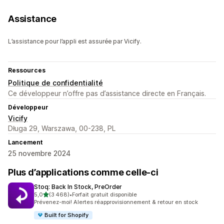
Assistance
L’assistance pour l’appli est assurée par Vicify.
Ressources
Politique de confidentialité
Ce développeur n’offre pas d’assistance directe en Français.
Développeur
Vicify
Długa 29, Warszawa, 00-238, PL
Lancement
25 novembre 2024
Plus d’applications comme celle-ci
Stoq: Back In Stock, PreOrder
étoile(s) sur 5
5,0
(3 468)
•
Forfait gratuit disponible
3468 avis au total
Prévenez-moi! Alertes réapprovisionnement & retour en stock
Built for Shopify