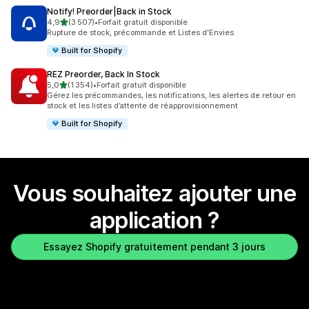
Notify! Preorder|Back in Stock
étoile(s) sur 5
4,9
(3 507)
•
Forfait gratuit disponible
3507 avis au total
Rupture de stock, précommande et Listes d'Envies
Built for Shopify
REZ Preorder, Back In Stock
étoile(s) sur 5
5,0
(1 354)
•
Forfait gratuit disponible
1354 avis au total
Gérez les précommandes, les notifications, les alertes de retour en
stock et les listes d’attente de réapprovisionnement
Built for Shopify
Vous souhaitez ajouter une
application ?
Essayez Shopify gratuitement pendant 3 jours