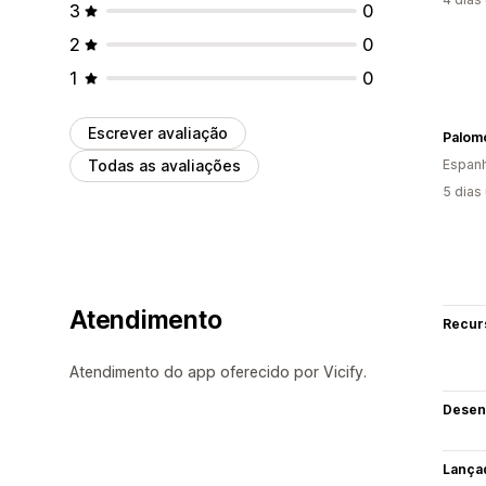
3
0
2
0
1
0
Escrever avaliação
Palom
Todas as avaliações
Espan
5 dias
Atendimento
Recur
Atendimento do app oferecido por Vicify.
Desen
Lança