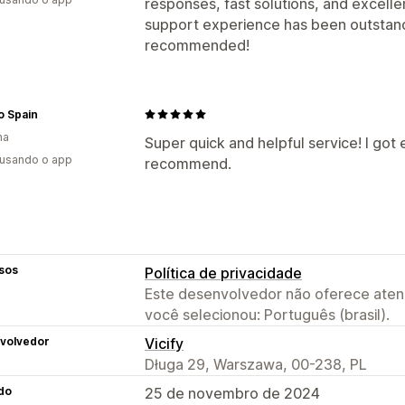
responses, fast solutions, and excel
Descontos
Carrinho misto
Frete par
support experience has been outstandin
recommended!
o Spain
ha
Super quick and helpful service! I got
 usando o app
recommend.
sos
Política de privacidade
Este desenvolvedor não oferece atend
você selecionou: Português (brasil).
volvedor
Vicify
Długa 29, Warszawa, 00-238, PL
do
25 de novembro de 2024