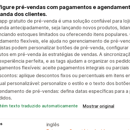
igure pré-vendas com pagamentos e agendamentos
nda dos clientes.
app gratuito de pré-venda é uma solução confiável para loj
nda antecipadamente, seja lançando novos produtos, lida
nciando estoques limitados ou oferecendo itens populare
amento flexíveis, ele ajuda no gerenciamento de pré-vend
jistas podem personalizar botões de pré-venda, configurar
utos em pré-venda às estratégias de vendas. A sincroniza
xperiência perfeita, e as tags ajudam a organizar os pedid
amentos flexíveis: aceite pagamentos integrais ou parciais
contos: aplique descontos fixos ou percentuais em itens 
ual personalizável: personalize o estilo e o texto dos botõ
endamento de pré-vendas: defina datas específicas para 
didos.
tém texto traduzido automaticamente
Mostrar original
as
inglês