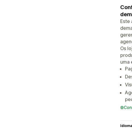
Conf
dema
Este 
dema
gere
agend
Os lo
prod
uma e
Pag
Des
Vis
Ag
pe
Con
Idiom