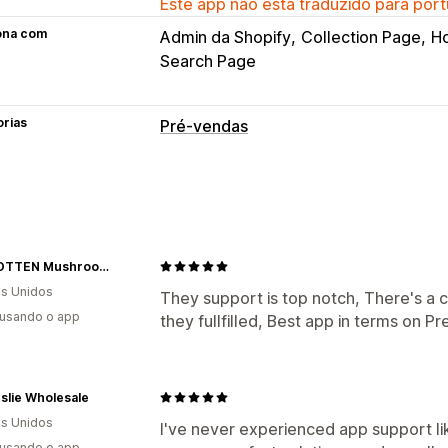
Este app não está traduzido para port
ona com
Admin da Shopify
Collection Page
H
Search Page
orias
Pré-vendas
Tipo de pedidos
Pedidos em espera
Sem estoque
Fe
Pré-venda
Personalização
FORGOTTEN Mushrooms
s Unidos
Botões
Branding personalizado
Tex
They support is top notch, There's a
 usando o app
they fullfilled, Best app in terms on P
Notificações por e-mail
Em vários id
Variantes
Opções de pagamento
slie Wholesale
Depósitos
Pagamentos parciais
Pag
s Unidos
I've never experienced app support lik
Lembrete de pagamento futuro
Cron
 usando o app