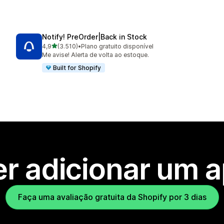
Notify! PreOrder|Back in Stock
de 5 estrelas
4,9
(3.510)
•
Plano gratuito disponível
3510 avaliações ao todo
Me avise! Alerta de volta ao estoque.
Built for Shopify
r adicionar um 
Faça uma avaliação gratuita da Shopify por 3 dias