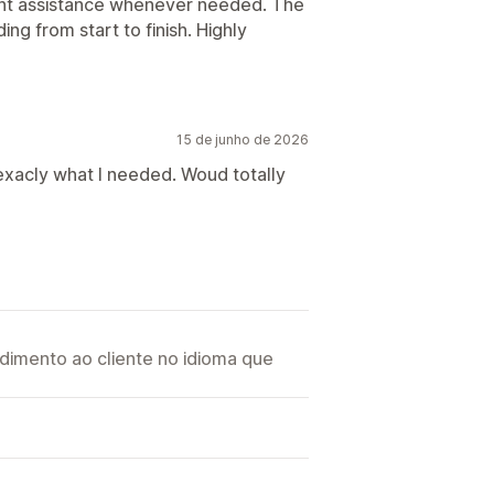
lent assistance whenever needed. The
celado
g from start to finish. Highly
15 de junho de 2026
 exacly what I needed. Woud totally
imento ao cliente no idioma que