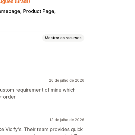
uguês (Brasil)
omepage
Product Page
Mostrar os recursos
ito sob encomenda
Product drops
26 de julho de 2026
to personalizado
 custom requirement of mine which
re-order
iomas
Data de disponibilidade
13 de julho de 2026
amentos parcelados
e Vicify's. Their team provides quick
ogramas de pagamentos