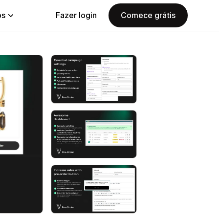
ps
Fazer login
Comece grátis