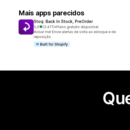
Mais apps parecidos
Stoq: Back In Stock, PreOrder
de 5 estrelas
5,0
(3.471)
•
Plano gratuito disponível
3471 avaliações ao todo
Avisar me! Envie alertas de volta ao estoque e de
reposição
Built for Shopify
Que