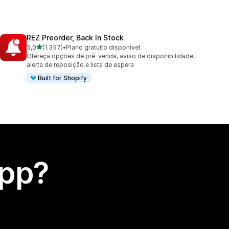
REZ Preorder, Back In Stock
de 5 estrelas
5,0
(1.357)
•
Plano gratuito disponível
1357 avaliações ao todo
Ofereça opções de pré-venda, aviso de disponibilidade,
alerta de reposição e lista de espera
Built for Shopify
app?