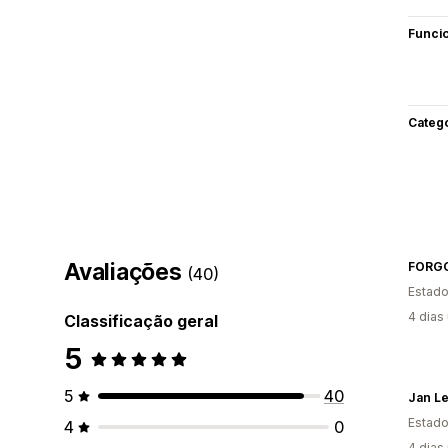
Funci
Categ
Avaliações
(40)
Estado
4 dias
Classificação geral
5
5
40
Jan Le
Estado
4
0
4 dias