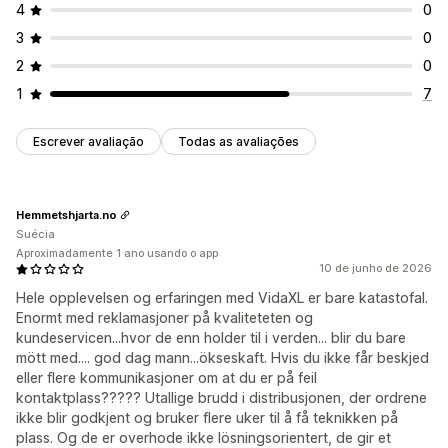
4
0
3
0
2
0
1
7
Escrever avaliação
Todas as avaliações
Hemmetshjarta.no
Suécia
Aproximadamente 1 ano usando o app
10 de junho de 2026
Hele opplevelsen og erfaringen med VidaXL er bare katastofal.
Enormt med reklamasjoner på kvaliteteten og
kundeservicen...hvor de enn holder til i verden... blir du bare
mött med.... god dag mann...ökseskaft. Hvis du ikke får beskjed
eller flere kommunikasjoner om at du er på feil
kontaktplass????? Utallige brudd i distribusjonen, der ordrene
ikke blir godkjent og bruker flere uker til å få teknikken på
plass. Og de er overhode ikke lösningsorientert, de gir et