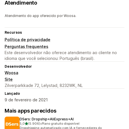
Atendimento
Atendimento do app oferecido por Woosa.
Recursos
Política de privacidade
Perguntas frequentes
Este desenvolvedor não oferece atendimento ao cliente no
idioma que você selecionou: Português (brasil).
Desenvolvedor
Woosa
Site
Zilverparkkade 72, Lelystad, 8232WK, NL
Lançado
9 de fevereiro de 2021
Mais apps parecidos
DSers: Dropship+AliExpress+AI
de 5 estrelas
5,0
(5.906)
•
Plano gratuito disponível
5906 avaliações ao todo
Dropshipping automatizado com IA e fornecedores do