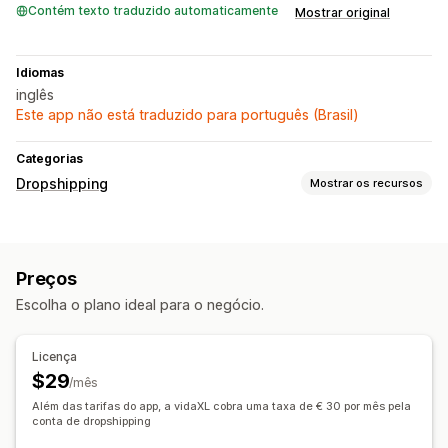
Contém texto traduzido automaticamente
Mostrar original
Idiomas
inglês
Este app não está traduzido para português (Brasil)
Categorias
Dropshipping
Mostrar os recursos
Produtos que você pode vender
Bolsas e malas
Casa e jardim
Saúde e beleza
Eletrônicos
Preços
Arte e artesanato
Brinquedos e jogos
Escolha o plano ideal para o negócio.
Produtos para bebês
Produtos esportivos
Produtos para pets
Móveis
Negócios e escritórios
Licença
Locais para aquisição de produtos
$29
/mês
Alemanha
Austrália
Bulgária
Bélgica
Croácia
Dinamarca
Além das tarifas do app, a vidaXL cobra uma taxa de € 30 por mês pela
Espanha
conta de dropshipping
Estados Unidos
Finlândia
França
Grécia