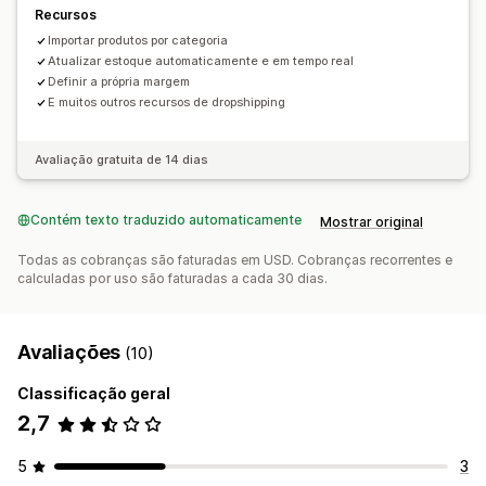
Hungria
Irlanda
Islândia
Noruega
Países Baixos
Polônia
Recursos
Portugal
Reino Unido
Romênia
Suécia
Suíça
Tchéquia
Importar produtos por categoria
Áustria
Atualizar estoque automaticamente e em tempo real
Definir a própria margem
E muitos outros recursos de dropshipping
Avaliação gratuita de 14 dias
Contém texto traduzido automaticamente
Mostrar original
Todas as cobranças são faturadas em USD. Cobranças recorrentes e
calculadas por uso são faturadas a cada 30 dias.
Avaliações
(10)
Classificação geral
2,7
5
3