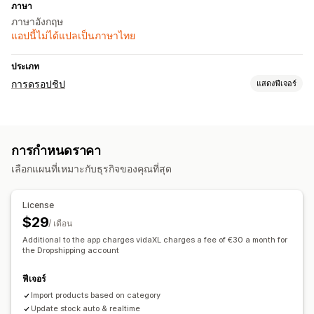
ภาษา
ภาษาอังกฤษ
แอปนี้ไม่ได้แปลเป็นภาษาไทย
ประเภท
การดรอปชิป
แสดงฟีเจอร์
สินค้าที่คุณขายได้
กระเป๋าและกระเป๋าเดินทาง
บ้านและสวน
สุขภาพและความงาม
การกำหนดราคา
อิเล็กทรอนิกส์
ศิลปะและงานฝีมือ
ของเล่นและเกม
เลือกแผนที่เหมาะกับธุรกิจของคุณที่สุด
สินค้าสำหรับเด็ก
สินค้ากีฬา
สินค้าสำหรับสัตว์เลี้ยง
เฟอร์นิเจอร์
ธุรกิจและสำนักงาน
License
ตำแหน่งที่ตั้งที่จัดหา
$29
/ เดือน
กรีซ
นอร์เวย์
บัลแกเรีย
ฝรั่งเศส
ฟินแลนด์
สวิตเซอร์แลนด์
Additional to the app charges vidaXL charges a fee of €30 a month for
สวีเดน
the Dropshipping account
สหรัฐอเมริกา
สหราชอาณาจักร
สเปน
ออสเตรีย
ออสเตรเลีย
ฮังการี
เช็ก
เดนมาร์ก
เนเธอร์แลนด์
เบลเยียม
ฟีเจอร์
เยอรมนี
โครเอเชีย
โปรตุเกส
โปแลนด์
โรมาเนีย
ไอซ์แลนด์
Import products based on category
ไอร์แลนด์
Update stock auto & realtime