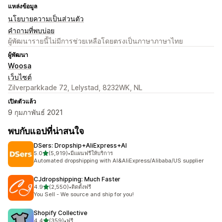
แหล่งข้อมูล
นโยบายความเป็นส่วนตัว
คำถามที่พบบ่อย
ผู้พัฒนารายนี้ไม่มีการช่วยเหลือโดยตรงเป็นภาษาภาษาไทย
ผู้พัฒนา
Woosa
เว็บไซต์
Zilverparkkade 72, Lelystad, 8232WK, NL
เปิดตัวแล้ว
9 กุมภาพันธ์ 2021
พบกับแอปที่น่าสนใจ
DSers: Dropship+AliExpress+AI
เต็ม 5 ดาว
5.0
(5,919)
•
มีแผนฟรีให้บริการ
ทั้งหมด 5919 รีวิว
Automated dropshipping with AI&AliExpress/Alibaba/US supplier
CJdropshipping: Much Faster
เต็ม 5 ดาว
4.9
(2,550)
•
ติดตั้งฟรี
ทั้งหมด 2550 รีวิว
You Sell - We source and ship for you!
Shopify Collective
เต็ม 5 ดาว
4.4
(359)
•
ฟรี