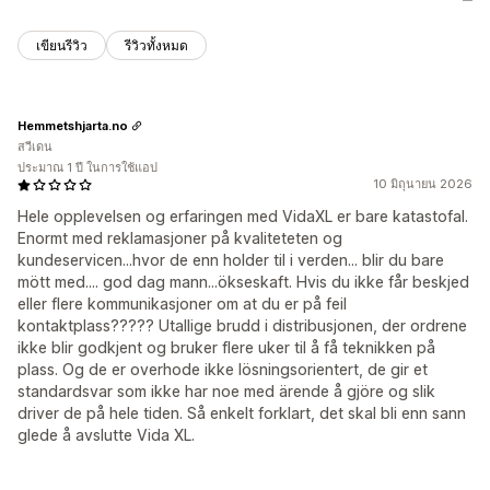
เขียนรีวิว
รีวิวทั้งหมด
Hemmetshjarta.no
สวีเดน
ประมาณ 1 ปี ในการใช้แอป
10 มิถุนายน 2026
Hele opplevelsen og erfaringen med VidaXL er bare katastofal.
Enormt med reklamasjoner på kvaliteteten og
kundeservicen...hvor de enn holder til i verden... blir du bare
mött med.... god dag mann...ökseskaft. Hvis du ikke får beskjed
eller flere kommunikasjoner om at du er på feil
kontaktplass????? Utallige brudd i distribusjonen, der ordrene
ikke blir godkjent og bruker flere uker til å få teknikken på
plass. Og de er overhode ikke lösningsorientert, de gir et
standardsvar som ikke har noe med ärende å gjöre og slik
driver de på hele tiden. Så enkelt forklart, det skal bli enn sann
glede å avslutte Vida XL.