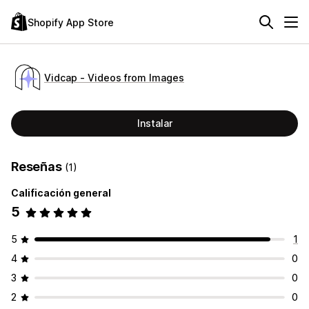
Shopify App Store
Vidcap ‑ Videos from Images
Instalar
Reseñas
(1)
Calificación general
5
5
1
4
0
3
0
2
0