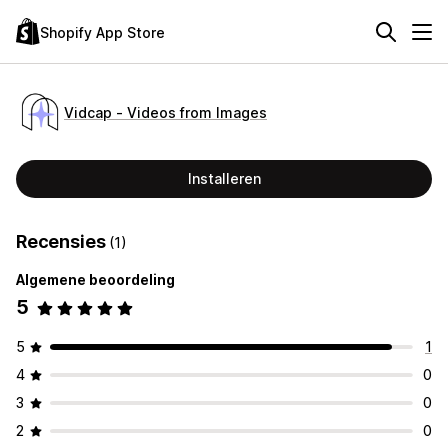
Shopify App Store
Vidcap ‑ Videos from Images
Installeren
Recensies
(1)
Algemene beoordeling
5
5
1
4
0
3
0
2
0