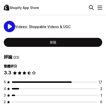
Shopify App Store
Videeo: Shoppable Videos & UGC
安裝
評論
(23)
整體評分
3.3
5
17
4
2
3
1
2
0