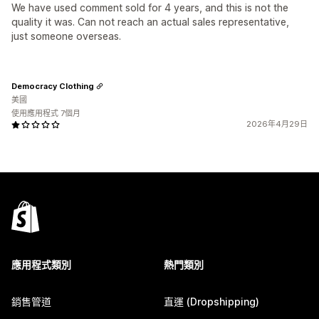
We have used comment sold for 4 years, and this is not the
quality it was. Can not reach an actual sales representative,
just someone overseas.
Democracy Clothing
美國
使用應用程式 7個月
2026年4月29日
應用程式類別
熱門類別
銷售管道
直運 (Dropshipping)