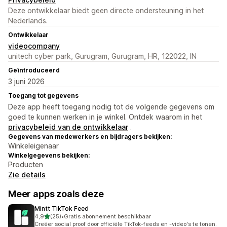
Deze ontwikkelaar biedt geen directe ondersteuning in het
Nederlands.
Ontwikkelaar
videocompany
unitech cyber park, Gurugram, Gurugram, HR, 122022, IN
Geïntroduceerd
3 juni 2026
Toegang tot gegevens
Deze app heeft toegang nodig tot de volgende gegevens om
goed te kunnen werken in je winkel. Ontdek waarom in het
privacybeleid van de ontwikkelaar
.
Gegevens van medewerkers en bijdragers bekijken:
Winkeleigenaar
Winkelgegevens bekijken:
Producten
Zie details
Meer apps zoals deze
Mintt TikTok Feed
van 5 sterren
4,9
(25)
•
Gratis abonnement beschikbaar
25 recensies in totaal
Creëer social proof door officiële TikTok-feeds en -video's te tonen.