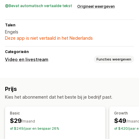
Bevat automatisch vertaalde tekst
Origineel weergeven
Talen
Engels
Deze app is niet vertaald in het Nederlands
Categorieën
Video en livestream
Functies weergeven
Videobeheer
Interactieve video
UGC
Prijs
Aanpassing
Kies het abonnement dat het beste bij je bedrijf past.
Mobiel responsief
Basic
Growth
$29
$49
/maand
/maan
of $249/jaar en bespaar 28%
of $420/jaar 