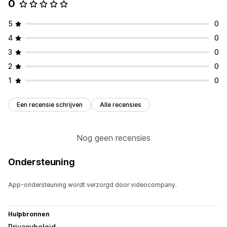
0
5
0
4
0
3
0
2
0
1
0
Een recensie schrijven
Alle recensies
Nog geen recensies
Ondersteuning
App-ondersteuning wordt verzorgd door videocompany.
Hulpbronnen
Privacybeleid