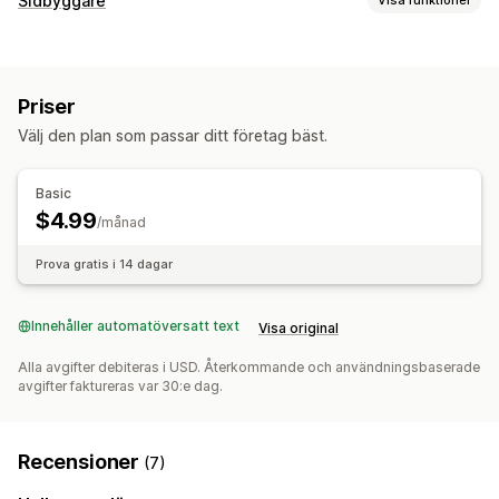
Sidbyggare
Sidtyper
Startsidor
Temaavsnitt
Priser
Sidhantering
Välj den plan som passar ditt företag bäst.
Globala avsnitt
Basic
$4.99
/månad
Prova gratis i 14 dagar
Innehåller automatöversatt text
Visa original
Alla avgifter debiteras i USD. Återkommande och användningsbaserade
avgifter faktureras var 30:e dag.
Recensioner
(7)