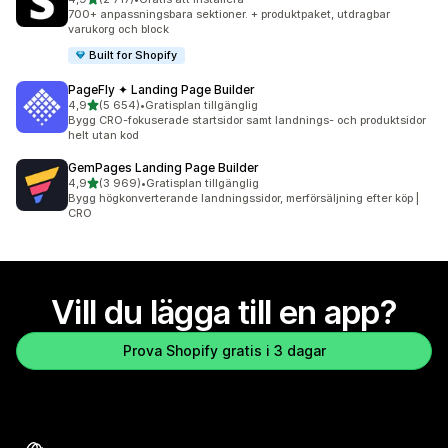
2717 recensioner totalt
700+ anpassningsbara sektioner. + produktpaket, utdragbar
varukorg och block
Built for Shopify
PageFly ✦ Landing Page Builder
av 5 stjärnor
4,9
(5 654)
•
Gratisplan tillgänglig
5654 recensioner totalt
Bygg CRO-fokuserade startsidor samt landnings- och produktsidor
helt utan kod
GemPages Landing Page Builder
av 5 stjärnor
4,9
(3 969)
•
Gratisplan tillgänglig
3969 recensioner totalt
Bygg högkonverterande landningssidor, merförsäljning efter köp |
CRO
Vill du lägga till en app?
Prova Shopify gratis i 3 dagar