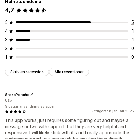
Helhetsomdöme
4,7
5
5
4
1
3
1
2
0
1
0
Skriv en recension
Alla recensioner
ShakaPoncho
USA
9 dagar användning av appen
Redigerat 8 januari 2025
This app works, just requires some figuring out and maybe a
message or two with support, but they are very helpful and
responsive. I will likely stick with it, and I really appreciate the
customer support you can reach by emailing them directly.