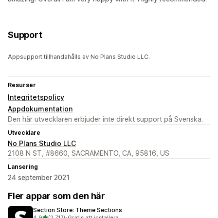
Support
Appsupport tillhandahålls av No Plans Studio LLC.
Resurser
Integritetspolicy
Appdokumentation
Den här utvecklaren erbjuder inte direkt support på Svenska.
Utvecklare
No Plans Studio LLC
2108 N ST, #8660, SACRAMENTO, CA, 95816, US
Lansering
24 september 2021
Fler appar som den här
Section Store: Theme Sections
av 5 stjärnor
4,9
(2 717)
•
Gratis att installera